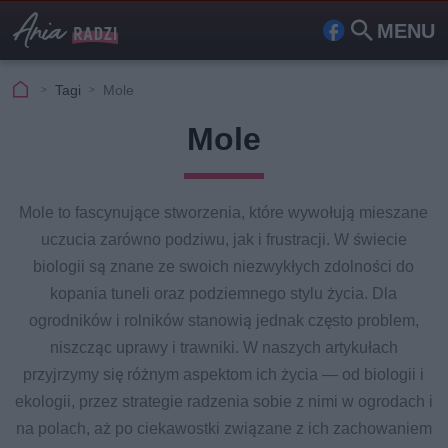
MENU
Fa
Szu
ceb
kaj
Tagi
Mole
ook
Mole
Mole to fascynujące stworzenia, które wywołują mieszane
uczucia zarówno podziwu, jak i frustracji. W świecie
biologii są znane ze swoich niezwykłych zdolności do
kopania tuneli oraz podziemnego stylu życia. Dla
ogrodników i rolników stanowią jednak często problem,
niszcząc uprawy i trawniki. W naszych artykułach
przyjrzymy się różnym aspektom ich życia — od biologii i
ekologii, przez strategie radzenia sobie z nimi w ogrodach i
na polach, aż po ciekawostki związane z ich zachowaniem