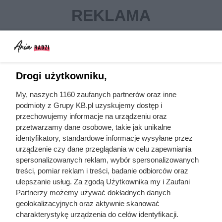
Drogi użytkowniku,
My, naszych 1160 zaufanych partnerów oraz inne
podmioty z Grupy KB.pl uzyskujemy dostęp i
pluskwa domowa
gryzonie i insekty
przechowujemy informacje na urządzeniu oraz
przetwarzamy dane osobowe, takie jak unikalne
mrówki w domu
pchły
identyfikatory, standardowe informacje wysyłane przez
urządzenie czy dane przeglądania w celu zapewniania
karaluchy
kleszcze
spersonalizowanych reklam, wybór spersonalizowanych
owady
prusaki
treści, pomiar reklam i treści, badanie odbiorców oraz
ulepszanie usług. Za zgodą Użytkownika my i Zaufani
pułapka
Partnerzy możemy używać dokładnych danych
geolokalizacyjnych oraz aktywnie skanować
charakterystykę urządzenia do celów identyfikacji.