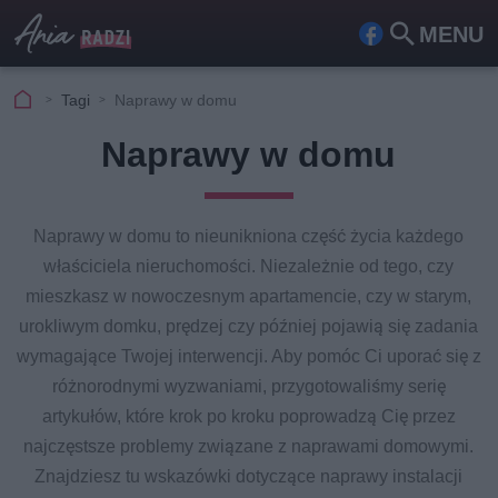
MENU
Fa
Szu
ceb
kaj
Tagi
Naprawy w domu
ook
Naprawy w domu
Naprawy w domu to nieunikniona część życia każdego
właściciela nieruchomości. Niezależnie od tego, czy
mieszkasz w nowoczesnym apartamencie, czy w starym,
urokliwym domku, prędzej czy później pojawią się zadania
wymagające Twojej interwencji. Aby pomóc Ci uporać się z
różnorodnymi wyzwaniami, przygotowaliśmy serię
artykułów, które krok po kroku poprowadzą Cię przez
najczęstsze problemy związane z naprawami domowymi.
Znajdziesz tu wskazówki dotyczące naprawy instalacji