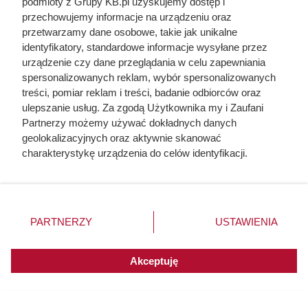
podmioty z Grupy KB.pl uzyskujemy dostęp i
Żarówki do lodówek - rodzaje,
przechowujemy informacje na urządzeniu oraz
przetwarzamy dane osobowe, takie jak unikalne
moc, ceny, opinie, jak dobrać i
identyfikatory, standardowe informacje wysyłane przez
wymienić
urządzenie czy dane przeglądania w celu zapewniania
spersonalizowanych reklam, wybór spersonalizowanych
treści, pomiar reklam i treści, badanie odbiorców oraz
Żarówka do lodówki to element, który może ulec
ulepszanie usług. Za zgodą Użytkownika my i Zaufani
przepaleniu, dlatego warto na jej temat posiąść
Partnerzy możemy używać dokładnych danych
podstawowe informacje. Sprawdź zatem, co warto wiedzieć
geolokalizacyjnych oraz aktywnie skanować
charakterystykę urządzenia do celów identyfikacji.
o żarówkach do tego typu sprzętu AGD.
Ponieważ cenimy Twoją prywatność, prosimy o zgodę na
korzystanie z tych technologii poprzez kliknięcie
„Akceptuję”. Zgoda jest dobrowolna i zawsze możesz ją
zmienić/wycofać klikając przycisk ustawień prywatności
PARTNERZY
USTAWIENIA
znajdujący się w lewym dolnym rogu strony. Niektóre
rodzaje przetwarzania danych nie wymagają zgody
użytkownika, ale masz prawo sprzeciwić się takiemu
Akceptuję
przetwarzaniu. Preferencje będą miały zastosowania do
innych witryn posiadających zgodę globalną.