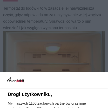
Termostat do lodówki to w zasadzie jej najważniejsza
część, gdyż odpowiada on za utrzymywanie w jej wnętrzu
odpowiedniej temperatury. Sprawdź, co warto o nim
wiedzieć i jak wygląda wymiana termostatu.
Drogi użytkowniku,
My, naszych 1160 zaufanych partnerów oraz inne