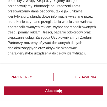
podmioty z Grupy KB.pl uzyskujemy dostęp i
przechowujemy informacje na urządzeniu oraz
przetwarzamy dane osobowe, takie jak unikalne
identyfikatory, standardowe informacje wysyłane przez
urządzenie czy dane przeglądania w celu zapewniania
spersonalizowanych reklam, wybór spersonalizowanych
treści, pomiar reklam i treści, badanie odbiorców oraz
ulepszanie usług. Za zgodą Użytkownika my i Zaufani
Partnerzy możemy używać dokładnych danych
geolokalizacyjnych oraz aktywnie skanować
charakterystykę urządzenia do celów identyfikacji.
Ponieważ cenimy Twoją prywatność, prosimy o zgodę na
korzystanie z tych technologii poprzez kliknięcie
„Akceptuję”. Zgoda jest dobrowolna i zawsze możesz ją
zmienić/wycofać klikając przycisk ustawień prywatności
PARTNERZY
USTAWIENIA
znajdujący się w lewym dolnym rogu strony. Niektóre
rodzaje przetwarzania danych nie wymagają zgody
użytkownika, ale masz prawo sprzeciwić się takiemu
Akceptuję
przetwarzaniu. Preferencje będą miały zastosowania do
innych witryn posiadających zgodę globalną.
Co zrobić, gdy śmierdzi ze