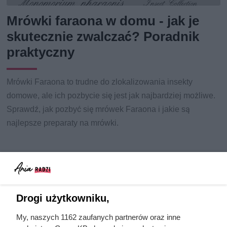
Mrówki faraona w domu - jak je
skutecznie zwalczać? Poradnik
praktyczny
Mrówki Faraona to trudne do zlokalizowania insekty
domowe, ale ich pozbycie się jest jak najbardziej możliwe.
Sprawdź, jak pozbyć się mrówek Faraona i jakie są
najlepsze preparaty na mrówki.
Drogi użytkowniku,
My, naszych 1162 zaufanych partnerów oraz inne