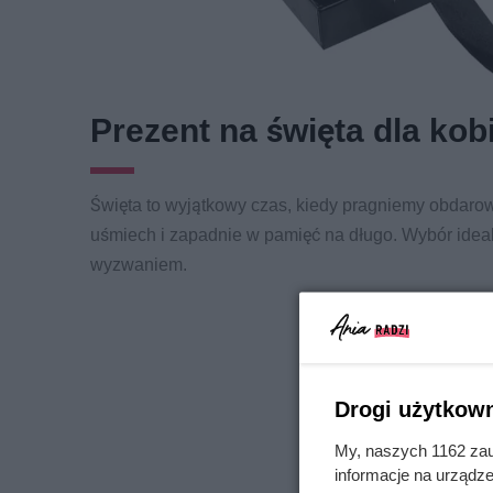
Prezent na święta dla kobi
Święta to wyjątkowy czas, kiedy pragniemy obdaro
uśmiech i zapadnie w pamięć na długo. Wybór idea
wyzwaniem.
Drogi użytkown
My, naszych 1162 zau
informacje na urządze