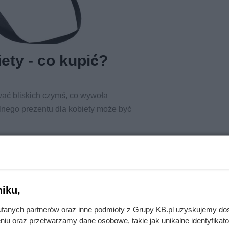
ety - co kupić?
wać bliskich czymś, co wywoła
lnego prezentu dla kobiety może być
iku,
fanych partnerów oraz inne podmioty z Grupy KB.pl uzyskujemy do
niu oraz przetwarzamy dane osobowe, takie jak unikalne identyfikat