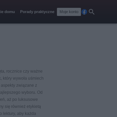
ie domu
Porady praktyczne
Moje konto
Fa
Szu
ceb
kaj
ook
ięta, rocznice czy ważne
k, który wywoła uśmiech
 aspekty związane z
najlepszego wyboru. Od
zeń, aż po luksusowe
y się również etykietą
 lektury, aby każda