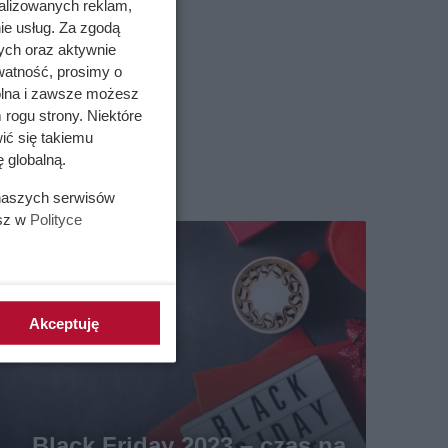
alizowanych reklam,
ie usług. Za zgodą
ych oraz aktywnie
watność, prosimy o
wolna i zawsze możesz
 rogu strony. Niektóre
ić się takiemu
 globalną.
 naszych serwisów
esz w
Polityce
Akceptuję
Black Friday 2023 – czas na