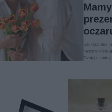
Mamy 
preze
oczar
Szukasz idealn
naszą toplistę 
Twojej mamie p