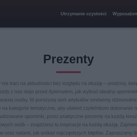
Utrzymanie czystości
Wyposażen
Prezenty
y nie traci na aktualności bez względu na okazję – urodziny, św
żdy z nas staje przed dylematem, jak wybrać idealny upomine
wanej osoby. W poniższej serii artykułów omówimy różnorodne
e na kategorie tematyczne, aby ułatwić czytelnikom dokonanie 
lizowane upominki, przez praktyczne prezenty na każdą kies
owych osób – znajdziesz tu inspiracje na każdą okazję. Zajmiem
w oraz radami, jak unikać najczęstszych błędów. Zapraszamy do