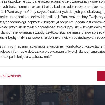
przez urządzenie czy dane przeglądania w celu zapewniania sperson
ych treści, pomiar reklam i treści, badanie odbiorców oraz ulepszan
fani Partnerzy możemy używać dokładnych danych geolokalizacyjn
tykę urządzenia do celów identyfikacji. Ponieważ cenimy Twoją pry
z tych technologii poprzez kliknięcie „Akceptuję”. Zgoda jest dobro
ikając przycisk ustawień prywatności znajdujący się w lewym dolnym
a danych nie wymagają zgody użytkownika, ale masz prawo sprzeciw
encje będą miały zastosowania do innych witryn posiadających zgodę
szymi informacjami, abyś mógł świadomie i komfortowo korzystać z
gółowe informacje dotyczące przetwarzania Twoich danych znajdzi
s
oraz po kliknięciu w „Ustawienia”.
USTAWIENIA