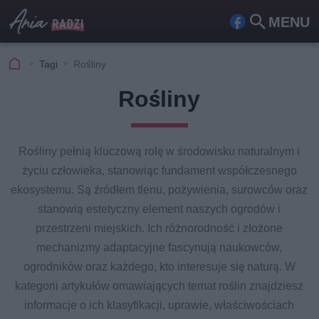
MENU
Fa
Szu
ceb
kaj
Tagi
Rośliny
ook
Rośliny
Rośliny pełnią kluczową rolę w środowisku naturalnym i
życiu człowieka, stanowiąc fundament współczesnego
ekosystemu. Są źródłem tlenu, pożywienia, surowców oraz
stanowią estetyczny element naszych ogrodów i
przestrzeni miejskich. Ich różnorodność i złożone
mechanizmy adaptacyjne fascynują naukowców,
ogrodników oraz każdego, kto interesuje się naturą. W
kategorii artykułów omawiających temat roślin znajdziesz
informacje o ich klasyfikacji, uprawie, właściwościach