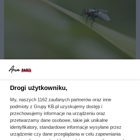
Co odstrasza muchy? Oto
Drogi użytkowniku,
zapachy, rośliny i inne skuteczne
preparaty
My, naszych 1162 zaufanych partnerów oraz inne
podmioty z Grupy KB.pl uzyskujemy dostęp i
przechowujemy informacje na urządzeniu oraz
Muchy do domu dostają się zwłaszcza w okresie lata, kiedy
przetwarzamy dane osobowe, takie jak unikalne
otwieramy drzwi, okna i balkony. Sprawdź koniecznie, co
identyfikatory, standardowe informacje wysyłane przez
odstrasza muchy w domu oraz jakie preparaty na muchy
urządzenie czy dane przeglądania w celu zapewniania