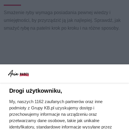
Smażenie ryby wymaga posiadania pewnej wiedzy i
umiejętności, by przyrządzić ją jak najlepiej. Sprawdź, jak
smażyć rybę na patelni krok po kroku i na różne sposoby.
Drogi użytkowniku,
My, naszych 1162 zaufanych partnerów oraz inne
podmioty z Grupy KB.pl uzyskujemy dostęp i
przechowujemy informacje na urządzeniu oraz
przetwarzamy dane osobowe, takie jak unikalne
identyfikatory, standardowe informacje wysyłane przez