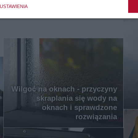
USTAWIENIA
Wilgoć na oknach - przyczyny
skraplania się wody na
oknach i sprawdzone
rozwiązania