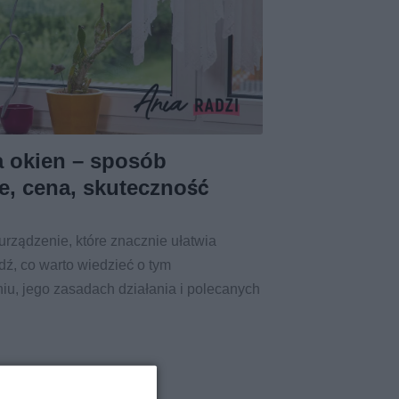
 okien – sposób
ie, cena, skuteczność
urządzenie, które znacznie ułatwia
ź, co warto wiedzieć o tym
u, jego zasadach działania i polecanych