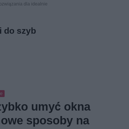
ozwiązania dla idealnie
i do szyb
we
zybko umyć okna
owe sposoby na