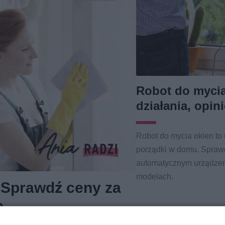
Robot do mycia
działania, opin
Robot do mycia okien to 
porządki w domu. Sprawd
automatycznym urządzeni
modelach.
? Sprawdź ceny za
e