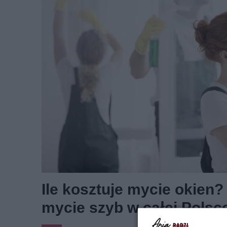
Ile kosztuje mycie okien
mycie szyb w całej Polsc