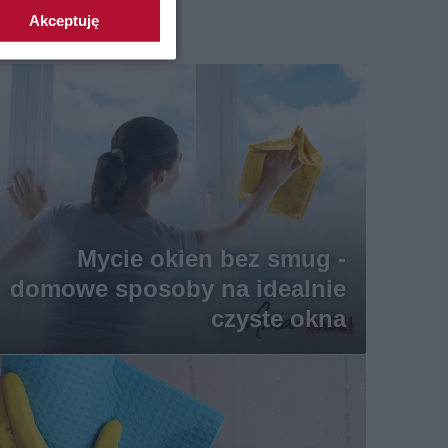
Akceptuję
Mycie okien bez smug -
domowe sposoby na idealnie
czyste okna