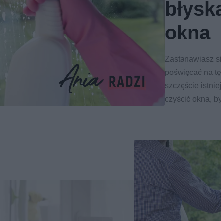
błysk
okna
Zastanawiasz si
poświęcać na tę
szczęście istni
czyścić okna, by