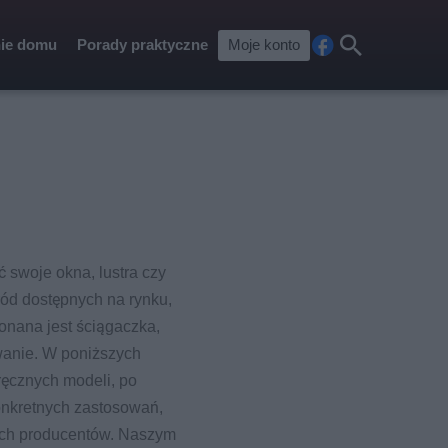
ie domu
Porady praktyczne
Moje konto
Fa
Szu
ceb
kaj
ook
 swoje okna, lustra czy
ód dostępnych na rynku,
konana jest ściągaczka,
wanie. W poniższych
ręcznych modeli, po
onkretnych zastosowań,
ych producentów. Naszym