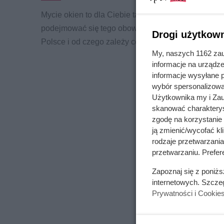
Mycie okien to dla Ciebie tak znienawidzona czynno
podejmować się tego obowiązku samodzielnie? Spra
Drogi użytkown
Polsce i od czego zależy cena.
My, naszych 1162 zau
informacje na urządze
informacje wysyłane 
wybór spersonalizowan
Użytkownika my i Zau
skanować charakterys
zgodę na korzystanie 
ją zmienić/wycofać kl
rodzaje przetwarzani
przetwarzaniu. Prefer
Zapoznaj się z poniż
internetowych. Szcze
Prywatności i Cookie