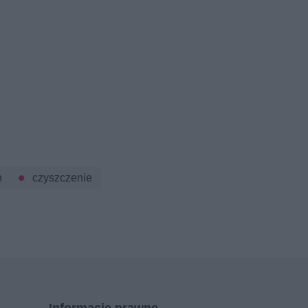
n
czyszczenie
Informacje prawne