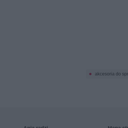
akcesoria do sp
Ania radzi
Mapa st