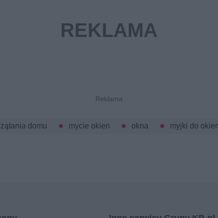
rzątania domu
mycie okien
okna
myjki do okie
rony
Inne serwisy Grupy KB.pl