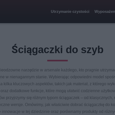
Utrzymanie czystości
Wyposażen
Ściągaczki do szyb
nieodzowne narzędzie w arsenale każdego, kto pragnie utrzymać
ane w nienagannym stanie. Wybierając odpowiedni model spośr
 kilka kluczowych aspektów, takich jak materiał, z którego wy
oraz dodatkowe funkcje, które mogą ułatwić codzienne użytko
łów przyjrzymy się różnym typom ściągaczek – od klasycznych, 
czne wersje. Omówimy, jak właściwie dobrać ściągaczkę do k
 innowacje w tej dziedzinie oraz porównamy produkty od różn