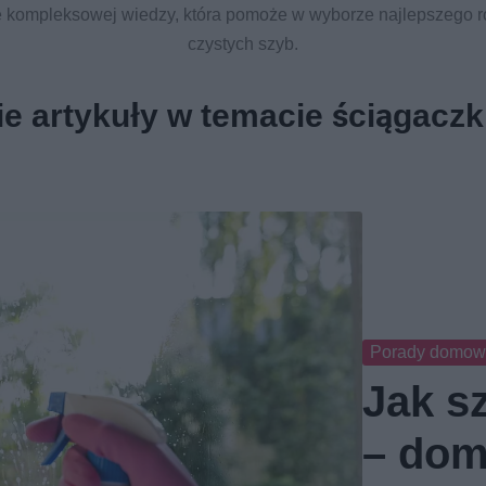
e kompleksowej wiedzy, która pomoże w wyborze najlepszego r
czystych szyb.
e artykuły w temacie ściągaczk
Porady domo
Jak s
– dom