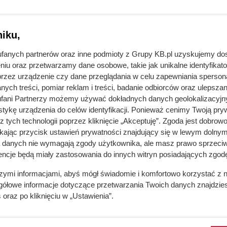
ść, że wolisz za nią zapłacić niż
wdź, ile kosztuje mycie okien w
iku,
fanych partnerów oraz inne podmioty z Grupy KB.pl uzyskujemy do
niu oraz przetwarzamy dane osobowe, takie jak unikalne identyfikat
przez urządzenie czy dane przeglądania w celu zapewniania sperson
ych treści, pomiar reklam i treści, badanie odbiorców oraz ulepszan
fani Partnerzy możemy używać dokładnych danych geolokalizacyjn
tykę urządzenia do celów identyfikacji. Ponieważ cenimy Twoją pry
z tych technologii poprzez kliknięcie „Akceptuję”. Zgoda jest dobro
ikając przycisk ustawień prywatności znajdujący się w lewym dolnym
a danych nie wymagają zgody użytkownika, ale masz prawo sprzeciw
encje będą miały zastosowania do innych witryn posiadających zgodę
szymi informacjami, abyś mógł świadomie i komfortowo korzystać z
gółowe informacje dotyczące przetwarzania Twoich danych znajdzi
s
oraz po kliknięciu w „Ustawienia”.