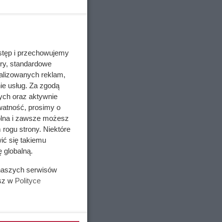
stęp i przechowujemy
ory, standardowe
alizowanych reklam,
ie usług. Za zgodą
ych oraz aktywnie
watność, prosimy o
wolna i zawsze możesz
 rogu strony. Niektóre
ić się takiemu
 globalną.
 naszych serwisów
esz w
Polityce