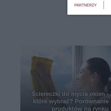
PARTNERZY
Ściereczki do mycia okien -
które wybrać? Porównanie
produktów na rynku