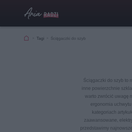
Tagi
Ściągaczki do szyb
Ściągaczki do szyb to 
inne powierzchnie szkl
warto zwrócić uwagę na
ergonomia uchwytu 
kategoriach artyku
zaawansowane, elektry
przedstawimy najnowsze