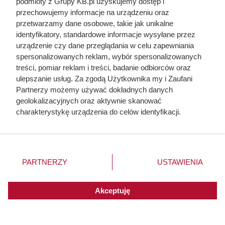
podmioty z Grupy KB.pl uzyskujemy dostęp i
robot ułatwiający wiele prac domowych. Sprawdź, jakie
przechowujemy informacje na urządzeniu oraz
modele warto wziąć pod uwagę.
przetwarzamy dane osobowe, takie jak unikalne
identyfikatory, standardowe informacje wysyłane przez
urządzenie czy dane przeglądania w celu zapewniania
spersonalizowanych reklam, wybór spersonalizowanych
treści, pomiar reklam i treści, badanie odbiorców oraz
ulepszanie usług. Za zgodą Użytkownika my i Zaufani
Partnerzy możemy używać dokładnych danych
geolokalizacyjnych oraz aktywnie skanować
charakterystykę urządzenia do celów identyfikacji.
Ponieważ cenimy Twoją prywatność, prosimy o zgodę na
korzystanie z tych technologii poprzez kliknięcie
„Akceptuję”. Zgoda jest dobrowolna i zawsze możesz ją
zmienić/wycofać klikając przycisk ustawień prywatności
PARTNERZY
USTAWIENIA
znajdujący się w lewym dolnym rogu strony. Niektóre
rodzaje przetwarzania danych nie wymagają zgody
użytkownika, ale masz prawo sprzeciwić się takiemu
Akceptuję
przetwarzaniu. Preferencje będą miały zastosowania do
innych witryn posiadających zgodę globalną.