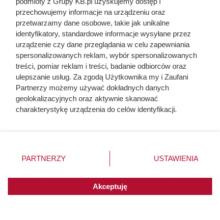
podmioty z Grupy KB.pl uzyskujemy dostęp i
Płyta gazowa Amica to jedna z propozycji na rynku, jeśli
przechowujemy informacje na urządzeniu oraz
chodzi o sprzęt AGD tego typu w kuchni. Jeśli szukasz
przetwarzamy dane osobowe, takie jak unikalne
identyfikatory, standardowe informacje wysyłane przez
modelu spełniającego Twoje oczekiwania, sprawdź
urządzenie czy dane przeglądania w celu zapewniania
koniecznie, jakie modele są godne polecenia.
spersonalizowanych reklam, wybór spersonalizowanych
treści, pomiar reklam i treści, badanie odbiorców oraz
ulepszanie usług. Za zgodą Użytkownika my i Zaufani
Partnerzy możemy używać dokładnych danych
geolokalizacyjnych oraz aktywnie skanować
charakterystykę urządzenia do celów identyfikacji.
Ponieważ cenimy Twoją prywatność, prosimy o zgodę na
korzystanie z tych technologii poprzez kliknięcie
„Akceptuję”. Zgoda jest dobrowolna i zawsze możesz ją
zmienić/wycofać klikając przycisk ustawień prywatności
PARTNERZY
USTAWIENIA
znajdujący się w lewym dolnym rogu strony. Niektóre
rodzaje przetwarzania danych nie wymagają zgody
użytkownika, ale masz prawo sprzeciwić się takiemu
Akceptuję
przetwarzaniu. Preferencje będą miały zastosowania do
innych witryn posiadających zgodę globalną.