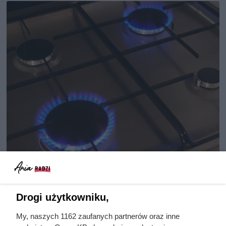
Płyty gazowe Amica – opinie,
ceny, popularne modele do
Drogi użytkowniku,
zabudowy, zalety, wady
My, naszych 1162 zaufanych partnerów oraz inne