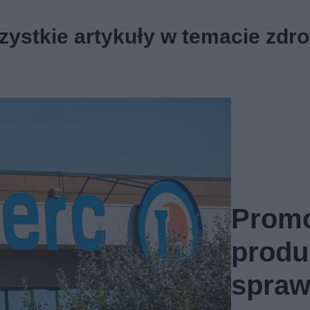
ystkie artykuły w temacie zdr
Promo
produk
sprawd