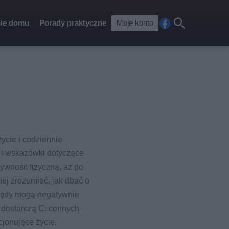
ie domu
Porady praktyczne
Moje konto
Fa
Szu
ceb
kaj
ook
ycie i codziennie
y i wskazówki dotyczące
tywność fizyczną, aż po
iej zrozumieć, jak dbać o
 błędy mogą negatywnie
y dostarczą Ci cennych
cjonujące życie.