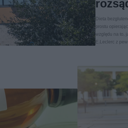
rozsą
Dieta bezglute
prostu opierają
względu na to, 
E.Leclerc z pew