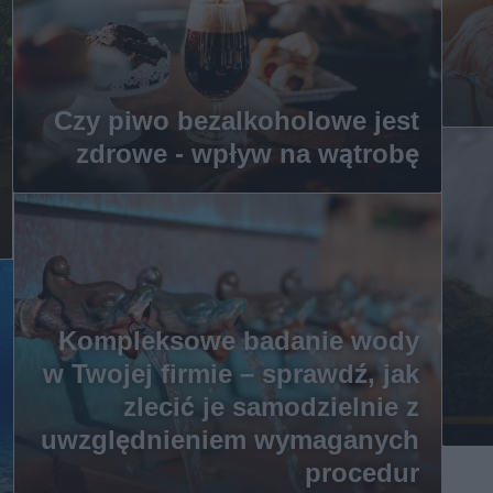
Czy piwo bezalkoholowe jest
zdrowe - wpływ na wątrobę
Kompleksowe badanie wody
w Twojej firmie – sprawdź, jak
zlecić je samodzielnie z
uwzględnieniem wymaganych
procedur