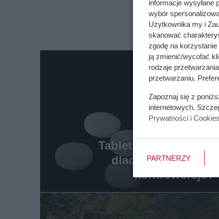
informacje wysyłane 
wybór spersonalizowan
Użytkownika my i Zau
skanować charakterys
zgodę na korzystanie 
ją zmienić/wycofać kl
rodzaje przetwarzani
przetwarzaniu. Prefer
Zapoznaj się z poniż
internetowych. Szcze
Prywatności i Cookie
Tabletka “dzień po” -
dlaczego wzbudza
PARTNERZY
kontrowersje?