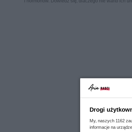
i hormonów. Dowiedz się, dlaczego nie warto ich un
Drogi użytkown
My, naszych 1162 zau
informacje na urządze