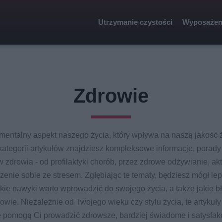
Utrzymanie czystości
Wyposażen
Zdrowie
mentalny aspekt naszego życia, który wpływa na naszą jakość ż
kategorii artykułów znajdziesz kompleksowe informacje, porad
zdrowia - od profilaktyki chorób, przez zdrowe odżywianie, ak
zenie sobie ze stresem. Zgłębiając te tematy, będziesz mógł lep
jakie nawyki warto wprowadzić do swojego życia, a także jakie
wie. Niezależnie od Twojego wieku czy stylu życia, te artykuł
re pomogą Ci prowadzić zdrowsze, bardziej świadome i satysfak