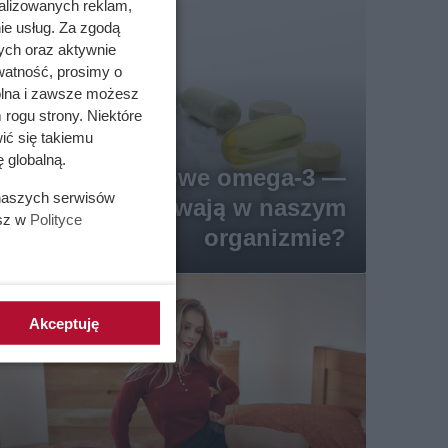
alizowanych reklam,
ie usług. Za zgodą
ych oraz aktywnie
watność, prosimy o
wolna i zawsze możesz
 rogu strony. Niektóre
ić się takiemu
 globalną.
Kwasy tłuszczowe omega-3 —
 naszych serwisów
jaką rolę odgrywają w naszym
esz w
Polityce
organizmie?
Akceptuję