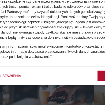
przez urządzenie czy dane przeglądania w celu zapewniania sperson
ych treści, pomiar reklam i treści, badanie odbiorców oraz ulepszan
fani Partnerzy możemy używać dokładnych danych geolokalizacyjn
tykę urządzenia do celów identyfikacji. Ponieważ cenimy Twoją pry
z tych technologii poprzez kliknięcie „Akceptuję”. Zgoda jest dobro
ikając przycisk ustawień prywatności znajdujący się w lewym dolnym
a danych nie wymagają zgody użytkownika, ale masz prawo sprzeciw
encje będą miały zastosowania do innych witryn posiadających zgodę
szymi informacjami, abyś mógł świadomie i komfortowo korzystać z
gółowe informacje dotyczące przetwarzania Twoich danych znajdzi
s
oraz po kliknięciu w „Ustawienia”.
Jak dbać o skórę atopową?
Tylko pewne rady
USTAWIENIA