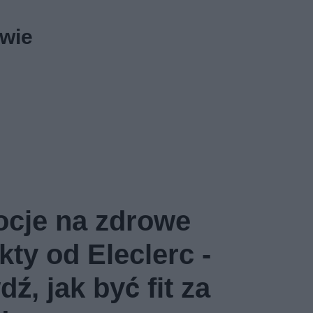
owie
cje na zdrowe
ty od Eleclerc -
ź, jak być fit za