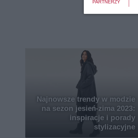
PARTNERZY
Najnowsze trendy w modzie
na sezon jesień-zima 2023:
inspiracje i porady
stylizacyjne