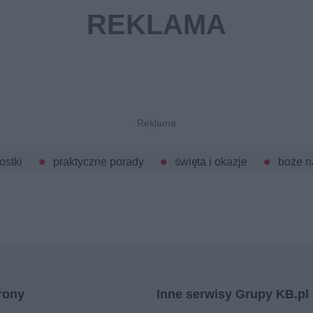
ostki
praktyczne porady
święta i okazje
boże n
rony
Inne serwisy Grupy KB.pl