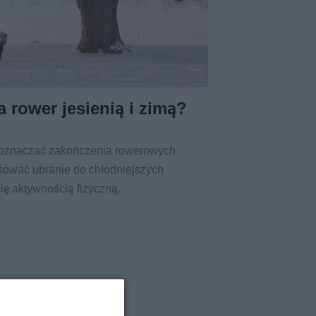
a rower jesienią i zimą?
ą oznaczać zakończenia rowerowych
sować ubranie do chłodniejszych
się aktywnością fizyczną.