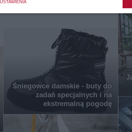
USTAWIENIA
J
Śniegowce damskie - buty do
zadań specjalnych i na
ekstremalną pogodę