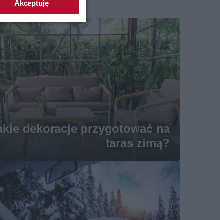
Akceptuję
akie dekoracje przygotować na
taras zimą?