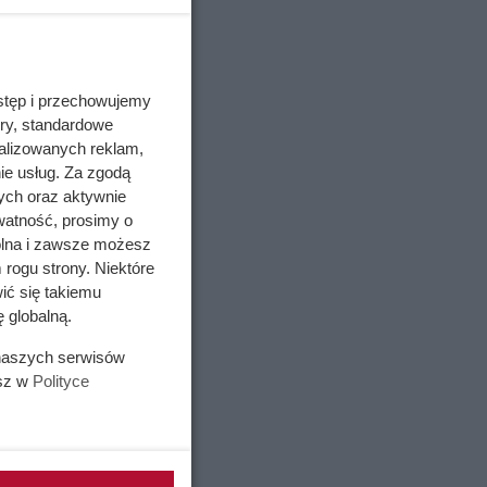
stęp i przechowujemy
ory, standardowe
alizowanych reklam,
ie usług. Za zgodą
ych oraz aktywnie
watność, prosimy o
wolna i zawsze możesz
 rogu strony. Niektóre
ić się takiemu
 globalną.
 naszych serwisów
esz w
Polityce