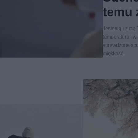
temu 
Jesienią i zimą
temperatura i w
sprawdzone spos
miękkość.