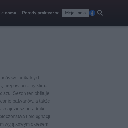
ie domu
Porady praktyczne
Moje konto
Fa
Szu
ceb
kaj
ook
 mnóstwo unikalnych
ą niepowtarzalny klimat,
iszu. Sezon ten obfituje
owanie bałwanów, a także
w znajdziesz poradniki,
ieczeństwa i pielęgnacji
ę tym wyjątkowym okresem