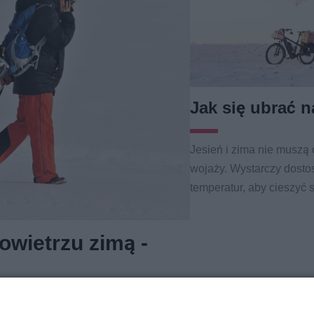
Jak się ubrać n
Jesień i zima nie musz
wojaży. Wystarczy dosto
temperatur, aby cieszyć 
wietrzu zimą -