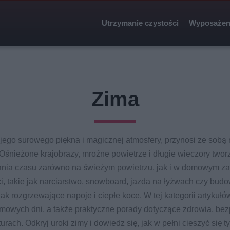
Utrzymanie czystości
Wyposażen
Zima
jego surowego piękna i magicznej atmosfery, przynosi ze sobą
śnieżone krajobrazy, mroźne powietrze i długie wieczory tworz
zania czasu zarówno na świeżym powietrzu, jak i w domowym zac
, takie jak narciarstwo, snowboard, jazda na łyżwach czy bud
jak rozgrzewające napoje i ciepłe koce. W tej kategorii artykułó
mowych dni, a także praktyczne porady dotyczące zdrowia, bezp
turach. Odkryj uroki zimy i dowiedz się, jak w pełni cieszyć si