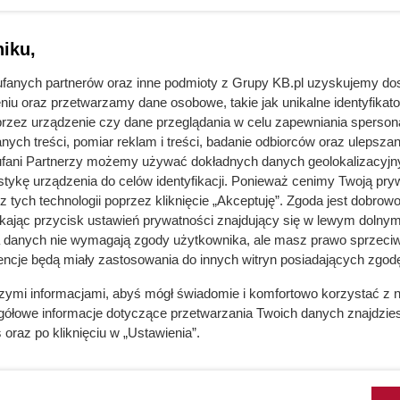
trzu. Nawet podczas mroźnej pogody
ieje wiele sportów zimowych, które
iku,
fanych partnerów oraz inne podmioty z Grupy KB.pl uzyskujemy do
niu oraz przetwarzamy dane osobowe, takie jak unikalne identyfikat
przez urządzenie czy dane przeglądania w celu zapewniania sperson
ych treści, pomiar reklam i treści, badanie odbiorców oraz ulepszan
fani Partnerzy możemy używać dokładnych danych geolokalizacyjn
tykę urządzenia do celów identyfikacji. Ponieważ cenimy Twoją pry
z tych technologii poprzez kliknięcie „Akceptuję”. Zgoda jest dobro
ikając przycisk ustawień prywatności znajdujący się w lewym dolnym
a danych nie wymagają zgody użytkownika, ale masz prawo sprzeciw
encje będą miały zastosowania do innych witryn posiadających zgodę
szymi informacjami, abyś mógł świadomie i komfortowo korzystać z
gółowe informacje dotyczące przetwarzania Twoich danych znajdzi
s
oraz po kliknięciu w „Ustawienia”.