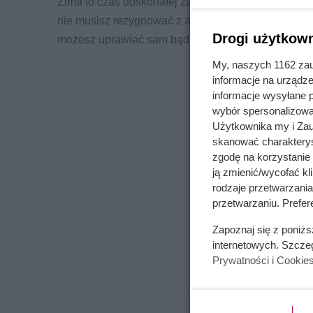
Zima to czas doskonałej zabawy na świeżym powie
nie musisz rezygnować z aktywności fizycznej. Istn
Drogi użytkown
możesz uprawiać sam bądź z całą rodziną.
My, naszych 1162 zau
informacje na urządze
informacje wysyłane 
wybór spersonalizowan
Użytkownika my i Zau
skanować charakterys
zgodę na korzystanie 
ją zmienić/wycofać kl
rodzaje przetwarzani
przetwarzaniu. Prefer
Zapoznaj się z poniż
internetowych. Szcze
Prywatności i Cookie