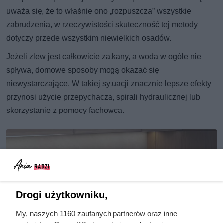
uważa się, że to właśnie ono „rozpuszcza” wszystkie
zabrudzenia, w rzeczywistości skuteczność tej metody
dotyczy przede wszystkim niewielkich osadów.
Jeżeli zlew jest całkowicie zatkany, a woda w ogóle nie
spływa, domowe sposoby mogą okazać się
niewystarczające. W takiej sytuacji znacznie lepsze efekty
przynosi użycie przepychacza, spirali hydraulicznej lub
skorzystanie z pomocy fachowca.
Drogi użytkowniku,
My, naszych 1160 zaufanych partnerów oraz inne