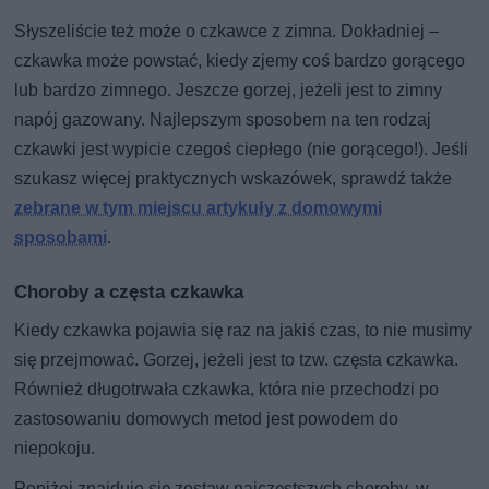
Słyszeliście też może o czkawce z zimna. Dokładniej –
czkawka może powstać, kiedy zjemy coś bardzo gorącego
lub bardzo zimnego. Jeszcze gorzej, jeżeli jest to zimny
napój gazowany. Najlepszym sposobem na ten rodzaj
czkawki jest wypicie czegoś ciepłego (nie gorącego!). Jeśli
szukasz więcej praktycznych wskazówek, sprawdź także
zebrane w tym miejscu artykuły z domowymi
sposobami
.
Choroby a częsta czkawka
Kiedy czkawka pojawia się raz na jakiś czas, to nie musimy
się przejmować. Gorzej, jeżeli jest to tzw. częsta czkawka.
Również długotrwała czkawka, która nie przechodzi po
zastosowaniu domowych metod jest powodem do
niepokoju.
Poniżej znajduje się zestaw najczęstszych choroby, w