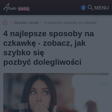
MENU
Fa
Szu
ceb
kaj
Zdrowie i uroda
4 skuteczne sposoby na czkawkę
ook
4 najlepsze sposoby na
czkawkę - zobacz, jak
szybko się
pozbyć dolegliwości