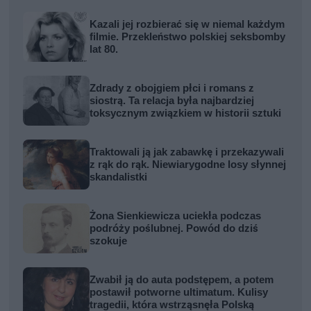
Kazali jej rozbierać się w niemal każdym
filmie. Przekleństwo polskiej seksbomby
lat 80.
Zdrady z obojgiem płci i romans z
siostrą. Ta relacja była najbardziej
toksycznym związkiem w historii sztuki
Traktowali ją jak zabawkę i przekazywali
z rąk do rąk. Niewiarygodne losy słynnej
skandalistki
Żona Sienkiewicza uciekła podczas
podróży poślubnej. Powód do dziś
szokuje
Zwabił ją do auta podstępem, a potem
postawił potworne ultimatum. Kulisy
tragedii, która wstrząsnęła Polską