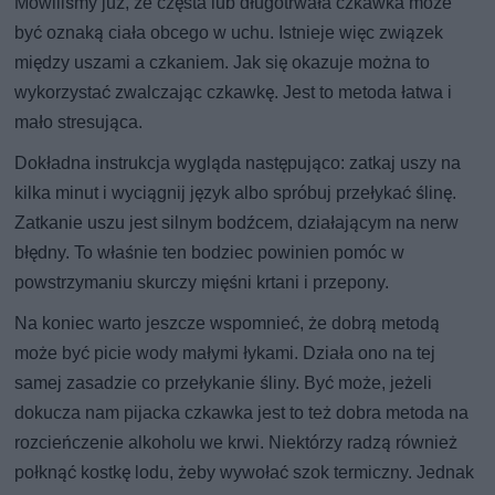
Mówiliśmy już, że częsta lub długotrwała czkawka może
być oznaką ciała obcego w uchu. Istnieje więc związek
między uszami a czkaniem. Jak się okazuje można to
wykorzystać zwalczając czkawkę. Jest to metoda łatwa i
mało stresująca.
Dokładna instrukcja wygląda następująco: zatkaj uszy na
kilka minut i wyciągnij język albo spróbuj przełykać ślinę.
Zatkanie uszu jest silnym bodźcem, działającym na nerw
błędny. To właśnie ten bodziec powinien pomóc w
powstrzymaniu skurczy mięśni krtani i przepony.
Na koniec warto jeszcze wspomnieć, że dobrą metodą
może być picie wody małymi łykami. Działa ono na tej
samej zasadzie co przełykanie śliny. Być może, jeżeli
dokucza nam pijacka czkawka jest to też dobra metoda na
rozcieńczenie alkoholu we krwi. Niektórzy radzą również
połknąć kostkę lodu, żeby wywołać szok termiczny. Jednak