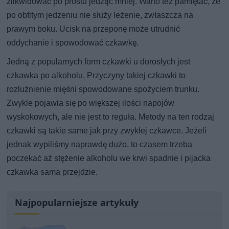
zlikwidować po prostu jedząc mniej. Warto też pamiętać, że
po obfitym jedzeniu nie służy leżenie, zwłaszcza na
prawym boku. Ucisk na przeponę może utrudnić
oddychanie i spowodować czkawkę.
Jedną z popularnych form czkawki u dorosłych jest
czkawka po alkoholu. Przyczyny takiej czkawki to
rozluźnienie mięśni spowodowane spożyciem trunku.
Zwykle pojawia się po większej ilości napojów
wyskokowych, ale nie jest to reguła. Metody na ten rodzaj
czkawki są takie same jak przy zwykłej czkawce. Jeżeli
jednak wypiliśmy naprawdę dużo, to czasem trzeba
poczekać aż stężenie alkoholu we krwi spadnie i pijacka
czkawka sama przejdzie.
Najpopularniejsze artykuły