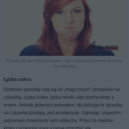
Porady jak się pozbyć czkawki, czyli najlepsze domowe sposoby
na czkawkę
Łyżka cukru
Domowe sposoby roją się od „magicznych” przepisów na
czkawkę. Łyżka cukru, łyżka miodu albo trochę wody z
octem. Jednak głównym powodem, dla którego te sposoby
na czkawkę działają, jest przełykanie. Zajmując organizm
jedzeniem zmieniamy rytm oddechu. Przez to mięśnie
krtani i przepony mają szansę rozluźnić się.