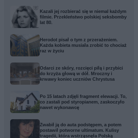
Kazali jej rozbierać się w niemal każdym
filmie. Przekleństwo polskiej seksbomby
lat 80.
Herodot pisał o tym z przerażeniem.
Każda kobieta musiała zrobić to chociaż
raz w życiu
Odarci ze skóry, rozcięci piłą i przybici
do krzyża głową w dół. Mroczny i
krwawy koniec uczniów Chrystusa
Po 15 latach zdjęli fragment elewacji. To,
co zastali pod styropianem, zaskoczyło
nawet wykonawcę
Zwabił ją do auta podstępem, a potem
postawił potworne ultimatum. Kulisy
tragedii, która wstrząsnęła Polską