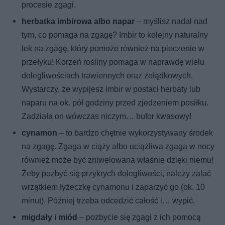
procesie zgagi.
herbatka imbirowa albo napar
– myślisz nadal nad
tym, co pomaga na zgagę? Imbir to kolejny naturalny
lek na zgagę, który pomoże również na pieczenie w
przełyku! Korzeń rośliny pomaga w naprawdę wielu
dolegliwościach trawiennych oraz żołądkowych.
Wystarczy, że wypijesz imbir w postaci herbaty lub
naparu na ok. pół godziny przed zjedzeniem posiłku.
Zadziała on wówczas niczym… bufor kwasowy!
cynamon
– to bardzo chętnie wykorzystywany środek
na zgagę. Zgaga w ciąży albo uciążliwa zgaga w nocy
również może być zniwelowana właśnie dzięki niemu!
Żeby pozbyć się przykrych dolegliwości, należy zalać
wrzątkiem łyżeczkę cynamonu i zaparzyć go (ok. 10
minut). Później trzeba odcedzić całość i… wypić.
migdały
i miód
– pozbycie się zgagi z ich pomocą