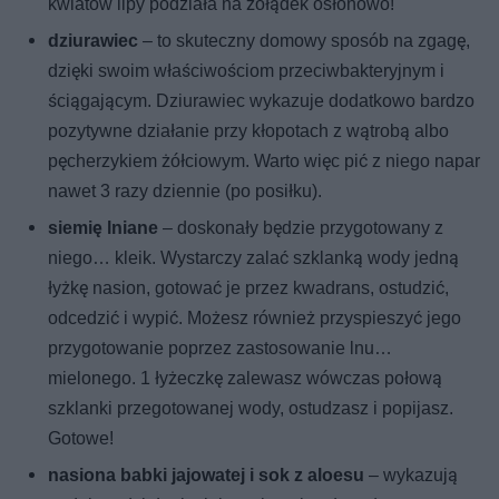
kwiatów lipy podziała na żołądek osłonowo!
dziurawiec
– to skuteczny domowy sposób na zgagę,
dzięki swoim właściwościom przeciwbakteryjnym i
ściągającym. Dziurawiec wykazuje dodatkowo bardzo
pozytywne działanie przy kłopotach z wątrobą albo
pęcherzykiem żółciowym. Warto więc pić z niego napar
nawet 3 razy dziennie (po posiłku).
siemię lniane
– doskonały będzie przygotowany z
niego… kleik. Wystarczy zalać szklanką wody jedną
łyżkę nasion, gotować je przez kwadrans, ostudzić,
odcedzić i wypić. Możesz również przyspieszyć jego
przygotowanie poprzez zastosowanie lnu…
mielonego. 1 łyżeczkę zalewasz wówczas połową
szklanki przegotowanej wody, ostudzasz i popijasz.
Gotowe!
nasiona babki jajowatej i sok z aloesu
– wykazują