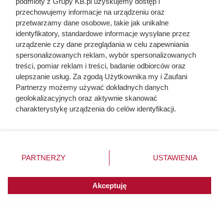
podmioty z Grupy KB.pl uzyskujemy dostęp i
przechowujemy informacje na urządzeniu oraz
przetwarzamy dane osobowe, takie jak unikalne
W promocji m.in. kultowe kawy, fot. Opracowanie własne na
identyfikatory, standardowe informacje wysyłane przez
podstawie gazetki promocyjnej Biedronki z dn. 03-08.08
urządzenie czy dane przeglądania w celu zapewniania
spersonalizowanych reklam, wybór spersonalizowanych
treści, pomiar reklam i treści, badanie odbiorców oraz
ulepszanie usług. Za zgodą Użytkownika my i Zaufani
Partnerzy możemy używać dokładnych danych
geolokalizacyjnych oraz aktywnie skanować
charakterystykę urządzenia do celów identyfikacji.
Ponieważ cenimy Twoją prywatność, prosimy o zgodę na
korzystanie z tych technologii poprzez kliknięcie
„Akceptuję”. Zgoda jest dobrowolna i zawsze możesz ją
zmienić/wycofać klikając przycisk ustawień prywatności
PARTNERZY
USTAWIENIA
znajdujący się w lewym dolnym rogu strony. Niektóre
rodzaje przetwarzania danych nie wymagają zgody
użytkownika, ale masz prawo sprzeciwić się takiemu
Akceptuję
przetwarzaniu. Preferencje będą miały zastosowania do
innych witryn posiadających zgodę globalną.