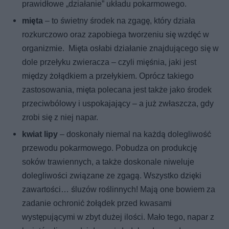
prawidłowe „działanie” układu pokarmowego.
mięta
– to świetny środek na zgagę, który działa
rozkurczowo oraz zapobiega tworzeniu się wzdęć w
organizmie. Mięta osłabi działanie znajdującego się w
dole przełyku zwieracza – czyli mięśnia, jaki jest
między żołądkiem a przełykiem. Oprócz takiego
zastosowania, mięta polecana jest także jako środek
przeciwbólowy i uspokajający – a już zwłaszcza, gdy
zrobi się z niej napar.
kwiat lipy
– doskonały niemal na każdą dolegliwość
przewodu pokarmowego. Pobudza on produkcję
soków trawiennych, a także doskonale niweluje
dolegliwości związane ze zgagą. Wszystko dzięki
zawartości… śluzów roślinnych! Mają one bowiem za
zadanie ochronić żołądek przed kwasami
występującymi w zbyt dużej ilości. Mało tego, napar z