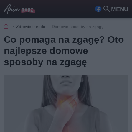
MENU
Fa
Szu
ceb
kaj
Zdrowie i uroda
Domowe sposoby na zgagę
ook
Co pomaga na zgagę? Oto
najlepsze domowe
sposoby na zgagę