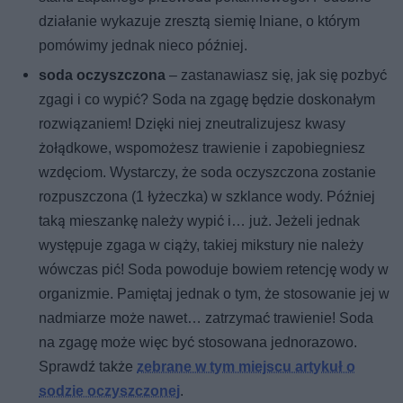
działanie wykazuje zresztą siemię lniane, o którym
pomówimy jednak nieco później.
soda oczyszczona
– zastanawiasz się, jak się pozbyć
zgagi i co wypić? Soda na zgagę będzie doskonałym
rozwiązaniem! Dzięki niej zneutralizujesz kwasy
żołądkowe, wspomożesz trawienie i zapobiegniesz
wzdęciom. Wystarczy, że soda oczyszczona zostanie
rozpuszczona (1 łyżeczka) w szklance wody. Później
taką mieszankę należy wypić i… już. Jeżeli jednak
występuje zgaga w ciąży, takiej mikstury nie należy
wówczas pić! Soda powoduje bowiem retencję wody w
organizmie. Pamiętaj jednak o tym, że stosowanie jej w
nadmiarze może nawet… zatrzymać trawienie! Soda
na zgagę może więc być stosowana jednorazowo.
Sprawdź także
zebrane w tym miejscu artykuł o
sodzie oczyszczonej
.