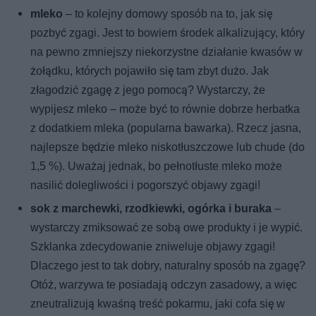
mleko
– to kolejny domowy sposób na to, jak się
pozbyć zgagi. Jest to bowiem środek alkalizujący, który
na pewno zmniejszy niekorzystne działanie kwasów w
żołądku, których pojawiło się tam zbyt dużo. Jak
złagodzić zgagę z jego pomocą? Wystarczy, że
wypijesz mleko – może być to równie dobrze herbatka
z dodatkiem mleka (popularna bawarka). Rzecz jasna,
najlepsze będzie mleko niskotłuszczowe lub chude (do
1,5 %). Uważaj jednak, bo pełnotłuste mleko może
nasilić dolegliwości i pogorszyć objawy zgagi!
sok z marchewki, rzodkiewki, ogórka i buraka
–
wystarczy zmiksować ze sobą owe produkty i je wypić.
Szklanka zdecydowanie zniweluje objawy zgagi!
Dlaczego jest to tak dobry, naturalny sposób na zgagę?
Otóż, warzywa te posiadają odczyn zasadowy, a więc
zneutralizują kwaśną treść pokarmu, jaki cofa się w