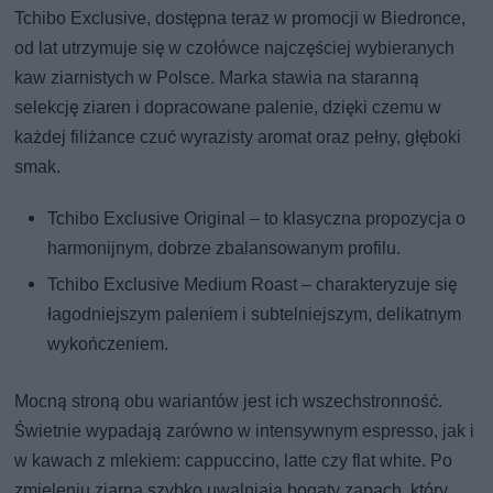
Tchibo Exclusive, dostępna teraz w promocji w Biedronce,
od lat utrzymuje się w czołówce najczęściej wybieranych
kaw ziarnistych w Polsce. Marka stawia na staranną
selekcję ziaren i dopracowane palenie, dzięki czemu w
każdej filiżance czuć wyrazisty aromat oraz pełny, głęboki
smak.
Tchibo Exclusive Original – to klasyczna propozycja o
harmonijnym, dobrze zbalansowanym profilu.
Tchibo Exclusive Medium Roast – charakteryzuje się
łagodniejszym paleniem i subtelniejszym, delikatnym
wykończeniem.
Mocną stroną obu wariantów jest ich wszechstronność.
Świetnie wypadają zarówno w intensywnym espresso, jak i
w kawach z mlekiem: cappuccino, latte czy flat white. Po
zmieleniu ziarna szybko uwalniają bogaty zapach, który