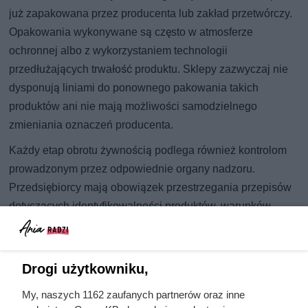
już zapakowana przez producenta lub zakład przetwórczy.
Opakowania wykonywane są często w atmosferze
ochronnej albo z wykorzystaniem technologii
przedłużających trwałość produktu. Sklepy zazwyczaj nie
dysponują liniami do ponownego pakowania takich
produktów ani nie mają możliwości samodzielnego
zmieniania oznaczeń producenta.
Każdy etap obrotu żywnością podlega również kontrolom
prowadzonym przez odpowiednie organy nadzoru.
Przedsiębiorcy mają obowiązek przestrzegania przepisów
dotyczących identyfikowalności produktów, warunków
przechowywania oraz terminów przydatności do spożycia.
Dla konsumenta najważniejsze pozostaje zwracanie uwagi
na oznaczenia znajdujące się na opakowaniu. Warto
Drogi użytkowniku,
sprawdzić:
My, naszych 1162 zaufanych partnerów oraz inne