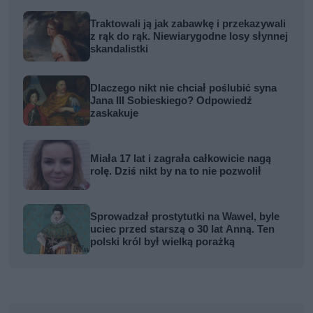
Traktowali ją jak zabawkę i przekazywali
z rąk do rąk. Niewiarygodne losy słynnej
skandalistki
Dlaczego nikt nie chciał poślubić syna
Jana III Sobieskiego? Odpowiedź
zaskakuje
Miała 17 lat i zagrała całkowicie nagą
rolę. Dziś nikt by na to nie pozwolił
Sprowadzał prostytutki na Wawel, byle
uciec przed starszą o 30 lat Anną. Ten
polski król był wielką porażką