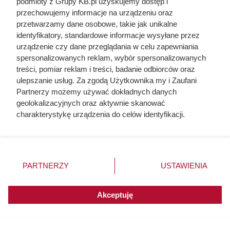
podmioty z Grupy KB.pl uzyskujemy dostęp i
termin przydatności do spożycia,
przechowujemy informacje na urządzeniu oraz
stan opakowania,
przetwarzamy dane osobowe, takie jak unikalne
identyfikatory, standardowe informacje wysyłane przez
warunki przechowywania produktu.
urządzenie czy dane przeglądania w celu zapewniania
spersonalizowanych reklam, wybór spersonalizowanych
Jeżeli opakowanie jest uszkodzone, rozdęte lub budzi
treści, pomiar reklam i treści, badanie odbiorców oraz
inne wątpliwości, lepiej zrezygnować z zakupu i
ulepszanie usług. Za zgodą Użytkownika my i Zaufani
poinformować o tym obsługę sklepu.
Partnerzy możemy używać dokładnych danych
geolokalizacyjnych oraz aktywnie skanować
charakterystykę urządzenia do celów identyfikacji.
Ponieważ cenimy Twoją prywatność, prosimy o zgodę na
korzystanie z tych technologii poprzez kliknięcie
„Akceptuję”. Zgoda jest dobrowolna i zawsze możesz ją
zmienić/wycofać klikając przycisk ustawień prywatności
PARTNERZY
USTAWIENIA
znajdujący się w lewym dolnym rogu strony. Niektóre
rodzaje przetwarzania danych nie wymagają zgody
użytkownika, ale masz prawo sprzeciwić się takiemu
Akceptuję
przetwarzaniu. Preferencje będą miały zastosowania do
innych witryn posiadających zgodę globalną.