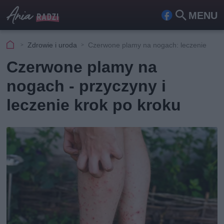
MENU
Fa
Szu
ceb
kaj
Zdrowie i uroda
Czerwone plamy na nogach: leczenie
ook
Czerwone plamy na
nogach - przyczyny i
leczenie krok po kroku