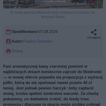
W nowej gazetce Biedronki dużo ciekawych promocji, fot.
Krzysztof Bubel
Opublikowano:
07.08.2026
Udostępnij
Autor:
Paulina Surowiec
Drukuj
Fani aromatycznej kawy ziarnistej powinni w
najbliższych dniach koniecznie zajrzeć do Biedronki
— w nowej ofercie pojawiła się propozycja z wyższej
półki, którą da się upolować nawet prawie 40 zł
taniej. Jest jednak pewien haczyk: żeby zapłacić
mniej, trzeba spełnić konkretne warunki. Za chwilę
pokażemy, co dokładnie zrobić, do kiedy trwa
promocja i dlaczego ta okazja może szybko zniknąć