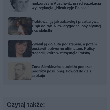
nadzorczyni Auschwitz przed egzekucją
wykrzyknęła „Niech żyje Polska!”
Traktowali ją jak zabawkę i przekazywali
z rąk do rąk. Niewiarygodne losy słynnej
skandalistki
Zwabił ją do auta podstępem, a potem
postawił potworne ultimatum. Kulisy
tragedii, która wstrząsnęła Polską
Żona Sienkiewicza uciekła podczas
podróży poślubnej. Powód do dziś
szokuje
Czytaj także: