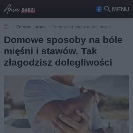
MENU
Fa
Szu
ceb
kaj
Zdrowie i uroda
Domowe sposoby na ból mięśni
ook
Domowe sposoby na bóle
mięśni i stawów. Tak
złagodzisz dolegliwości