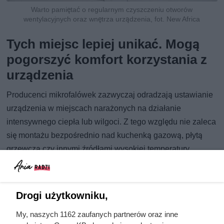
Warto pamiętać o regularnym czyszczeniu otworów
wentylacyjnych oraz wnętrza urządzenia, fot. New Africa
Tych miejsc lepiej unikać. Mogą
pogorszyć komfort korzystania z
urządzenia
Producenci mikrofalówek zazwyczaj odradzają ustawianie
urządzenia w miejscach narażonych na działanie
intensywnego ciepła lub wilgoci. Z tego względu nie zaleca
się montażu bezpośrednio nad kuchenką gazową, płytą
grzewczą czy innymi źródłami wysokiej temperatury.
Niekorzystnym rozwiązaniem może być także
umieszczenie mikrofalówki bardzo wysoko. Wyjmowanie
gorących naczyń znad poziomu głowy zwiększa ryzyko
Drogi użytkowniku,
przypadkowego rozlania zupy, sosu czy wrzątku.
My, naszych 1162 zaufanych partnerów oraz inne
Ważna pozostaje stabilność podłoża. Urządzenie powinno