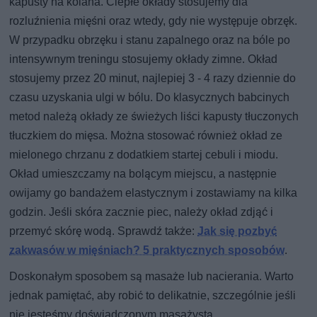
kapusty na kolana. Ciepłe okłady stosujemy dla
rozluźnienia mięśni oraz wtedy, gdy nie występuje obrzęk.
W przypadku obrzęku i stanu zapalnego oraz na bóle po
intensywnym treningu stosujemy okłady zimne. Okład
stosujemy przez 20 minut, najlepiej 3 - 4 razy dziennie do
czasu uzyskania ulgi w bólu. Do klasycznych babcinych
metod należą okłady ze świeżych liści kapusty tłuczonych
tłuczkiem do mięsa. Można stosować również okład ze
mielonego chrzanu z dodatkiem startej cebuli i miodu.
Okład umieszczamy na bolącym miejscu, a następnie
owijamy go bandażem elastycznym i zostawiamy na kilka
godzin. Jeśli skóra zacznie piec, należy okład zdjąć i
przemyć skórę wodą. Sprawdź także:
​Jak się pozbyć
zakwasów w mięśniach? 5 praktycznych sposobów
.
Doskonałym sposobem są masaże lub nacierania. Warto
jednak pamiętać, aby robić to delikatnie, szczególnie jeśli
nie jesteśmy doświadczonym masażystą.