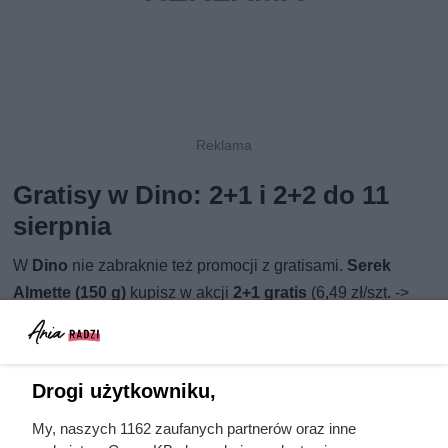
Gratisy w Dino: 2+1 i 2+2 do 11
sierpnia
W
Dino
nie zabraknie też promocji z gratisami.
Serek
Almette (150 g)
kupisz w akcji
2+1 gratis
(6,49 zł/szt. ->
4,32 zł/szt.). Identyczna oferta obejmuje
musy owocowe
Owolovo 200 g
(3,45 zł/szt. -> 2,30 zł/szt.). Z kolei
kanapka Monte Snack (29 g)
trafiła na promocję
2+2
Drogi użytkowniku,
gratis
(1,89 zł/szt. -> 0,94 zł/szt.). Wszystkie wymienione
rabaty obowiązują
od 5 do 11 sierpnia
.
My, naszych 1162 zaufanych partnerów oraz inne