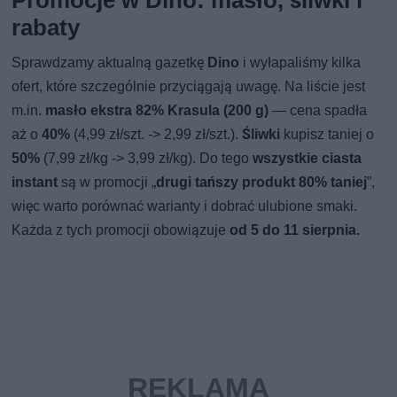
rabaty
Sprawdzamy aktualną gazetkę
Dino
i wyłapaliśmy kilka
ofert, które szczególnie przyciągają uwagę. Na liście jest
m.in.
masło ekstra 82% Krasula (200 g)
— cena spadła
aż o
40%
(4,99 zł/szt. -> 2,99 zł/szt.).
Śliwki
kupisz taniej o
50%
(7,99 zł/kg -> 3,99 zł/kg). Do tego
wszystkie ciasta
instant
są w promocji „
drugi tańszy produkt 80% taniej
”,
więc warto porównać warianty i dobrać ulubione smaki.
Każda z tych promocji obowiązuje
od 5 do 11 sierpnia.