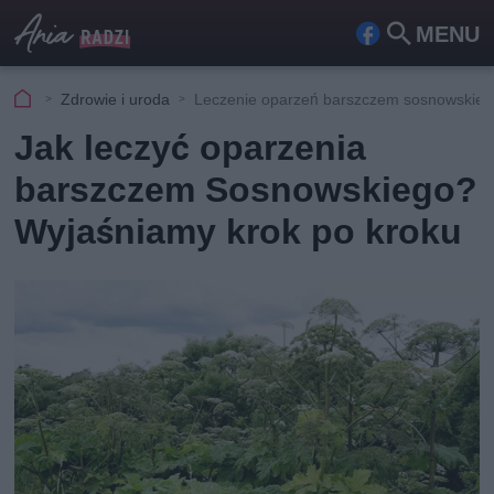
MENU
Fa
Szu
ceb
kaj
Zdrowie i uroda
Leczenie oparzeń barszczem sosnowskie
ook
Jak leczyć oparzenia
barszczem Sosnowskiego?
Wyjaśniamy krok po kroku