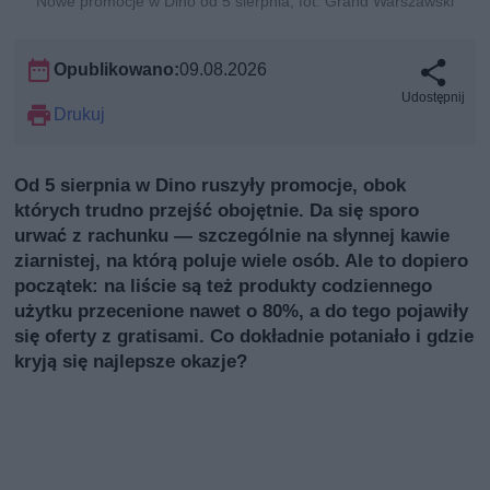
Nowe promocje w Dino od 5 sierpnia, fot. Grand Warszawski
Opublikowano:
09.08.2026
Udostępnij
Drukuj
Od 5 sierpnia w Dino ruszyły promocje, obok
których trudno przejść obojętnie. Da się sporo
urwać z rachunku — szczególnie na słynnej kawie
ziarnistej, na którą poluje wiele osób. Ale to dopiero
początek: na liście są też produkty codziennego
użytku przecenione nawet o 80%, a do tego pojawiły
się oferty z gratisami. Co dokładnie potaniało i gdzie
kryją się najlepsze okazje?