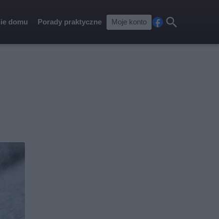
ie domu
Porady praktyczne
Moje konto
Fa
Szu
ceb
kaj
ook