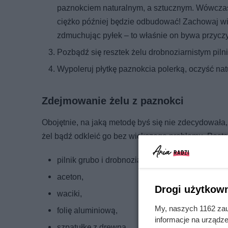
paznokciem naturalnym, a sztucznym. Wówczas 
ciężko później będzie odbudować! Zachowaj wi
zdmuchując pyłek – to właśnie on bywa przyczy
Pozbądź się resztek żelu drobnoziarnistym piln
Wypoleruj płytkę paznokcia polerką, oczyść nat
Zdejmowanie żelu z paznokci
Obojętnie, na jaką metodę byś się nie zdecydowała
żel bądź odkleić go bez większego problemu. Posta
pilnik grubo i drobnoziarnisty (koniecznie ostry!)
aceton,
Drogi użytkown
waciki,
My, naszych 1162 zau
folię aluminiową,
informacje na urządze
szpatułkę z drewna,