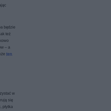
ając
ba będzie
ak też
dkowo
ów – a
akże
ten
rzystać w
rują się
, płytka