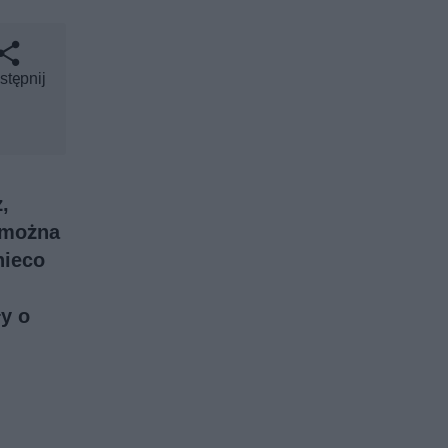
stępnij
,
 można
nieco
y o