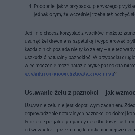
Podobnie, jak w przypadku pierwszego przykła
jednak o tym, że wcześniej trzeba też pozbyć si
Jeśli nie chcesz korzystać z wacików, możesz zamo
usunąć żel drewnianą szpatułką i wypolerować płyt
każda z nich posiada nie tylko zalety – ale też w
uszkodzić naturalny paznokieć. W przypadku drugi
więc moczenie może narazić płytkę paznokcia mimo, i
artykuł o ściąganiu hybrydy z paznokci
?
Usuwanie żelu z paznokci – jak wzmoc
Usuwanie żelu nie jest kłopotliwym zadaniem. Zd
doprowadzenie naturalnych paznokci do dobrej kon
tym celu specjalne preparaty do odbudowy i ochrony
od wewnątrz – przez co będą rosły mocniejsze i zd