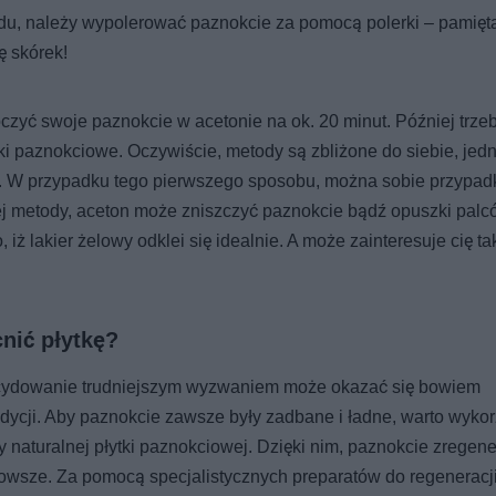
du, należy wypolerować paznokcie za pomocą polerki – pamięt
ę skórek!
czyć swoje paznokcie w acetonie na ok. 20 minut. Później trze
ki paznokciowe. Oczywiście, metody są zbliżone do siebie, jedn
ady. W przypadku tego pierwszego sposobu, można sobie przypa
ej metody, aceton może zniszczyć paznokcie bądź opuszki palc
ż lakier żelowy odklei się idealnie. A może zainteresuje cię t
nić płytkę?
ecydowanie trudniejszym wyzwaniem może okazać się bowiem
dycji. Aby paznokcie zawsze były zadbane i ładne, warto wyko
 naturalnej płytki paznokciowej. Dzięki nim, paznokcie zregene
rowsze. Za pomocą specjalistycznych preparatów do regeneracji