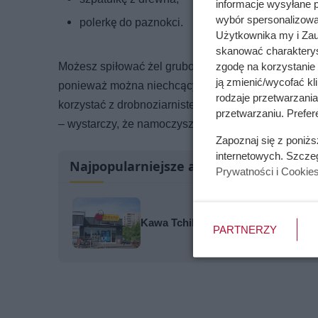
informacje wysyłane 
wybór spersonalizowan
polerkę do paznokci.
Użytkownika my i Zau
skanować charakterys
Możesz spiłować żel gruboziarnistym pilnikiem bą
zgodę na korzystanie 
ją zmienić/wycofać kl
ponieważ można niechcący uszkodzić naturalną pły
rodzaje przetwarzani
korzystać z drobnoziarnistego pilniczka, jak w p
przetwarzaniu. Prefer
– wystarczy, że namoczysz waciki w acetonie i przył
Zapoznaj się z poniż
internetowych. Szcze
Najpopularniejsze artykuły
Prywatności i Cookie
Kawa Tchibo w Biedronce kosztuje 4
PARTNERZY