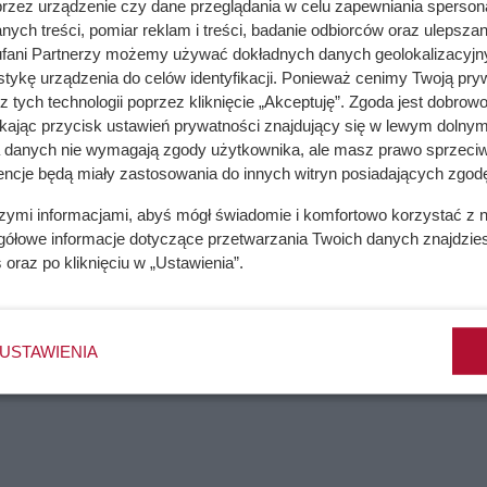
przez urządzenie czy dane przeglądania w celu zapewniania sperson
ych treści, pomiar reklam i treści, badanie odbiorców oraz ulepszan
fani Partnerzy możemy używać dokładnych danych geolokalizacyjn
tykę urządzenia do celów identyfikacji. Ponieważ cenimy Twoją pry
dź frezarką – jednak, druga metoda wymaga większego doświad
z tych technologii poprzez kliknięcie „Akceptuję”. Zgoda jest dobro
ikając przycisk ustawień prywatności znajdujący się w lewym dolnym
tkę paznokciową! Gdy żelu będzie niewiele, nie musisz koniec
a danych nie wymagają zgody użytkownika, ale masz prawo sprzeciw
owyższym przykładzie. Z powodzeniem możesz bowiem sięgnąć p
encje będą miały zastosowania do innych witryn posiadających zgodę
ożysz je do płytki paznokcia. Co należy zrobić później?
szymi informacjami, abyś mógł świadomie i komfortowo korzystać z
gółowe informacje dotyczące przetwarzania Twoich danych znajdzi
s
oraz po kliknięciu w „Ustawienia”.
9,99 zł – sprawdź gdze jest haczyk!
USTAWIENIA