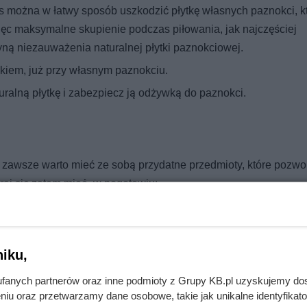
można w łatwy sposób uszkodzić płytkę własnych paznokci, k
ęc maksymalne skupienie podczas piłowania, jak najczęściej
ną niezauważenia naturalnej płytki paznokciowej.
ikiem, już przy własnym paznokciu.
uralną płytkę i zabezpiecz ją odżywką do paznokci.
, zawsze warto mieć ze sobą przydatne przedmioty, które pozw
raj się zatem mieć „w pogotowiu:
,
iku,
fanych partnerów oraz inne podmioty z Grupy KB.pl uzyskujemy do
niu oraz przetwarzamy dane osobowe, takie jak unikalne identyfikat