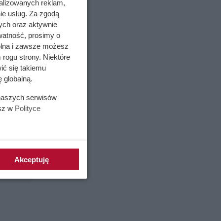
alizowanych reklam,
ie usług. Za zgodą
ych oraz aktywnie
watność, prosimy o
czenia,
wolna i zawsze możesz
 rogu strony. Niektóre
znie
ić się takiemu
o aceton
 globalną.
 naszych serwisów
esz w
Polityce
Akceptuję