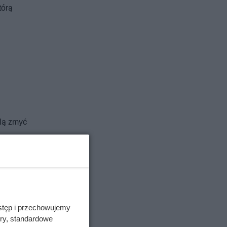
tórą
olą zmyć
stęp i przechowujemy
ory, standardowe