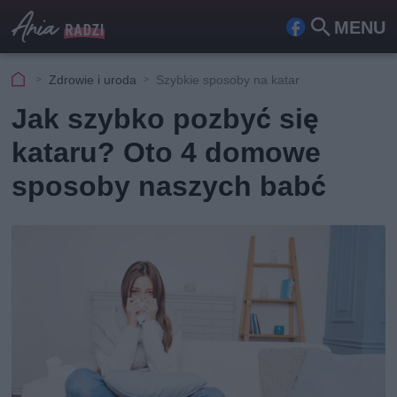
MENU
Fa
Szu
ceb
kaj
Zdrowie i uroda
Szybkie sposoby na katar
ook
Jak szybko pozbyć się
kataru? Oto 4 domowe
sposoby naszych babć