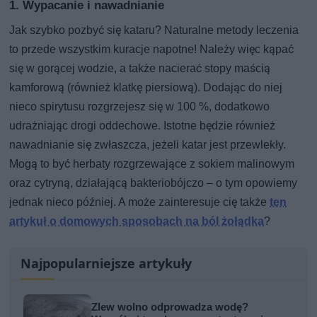
1. Wypacanie i nawadnianie
Jak szybko pozbyć się kataru? Naturalne metody leczenia
to przede wszystkim kuracje napotne! Należy więc kąpać
się w gorącej wodzie, a także nacierać stopy maścią
kamforową (również klatkę piersiową). Dodając do niej
nieco spirytusu rozgrzejesz się w 100 %, dodatkowo
udrażniając drogi oddechowe. Istotne będzie również
nawadnianie się zwłaszcza, jeżeli katar jest przewlekły.
Mogą to być herbaty rozgrzewające z sokiem malinowym
oraz cytryną, działającą bakteriobójczo – o tym opowiemy
jednak nieco później. A może zainteresuje cię także
ten
artykuł o domowych sposobach na ból żołądka
?
Najpopularniejsze artykuły
Zlew wolno odprowadza wodę?