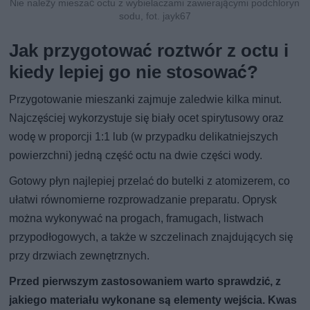
Nie należy mieszać octu z wybielaczami zawierającymi podchloryn
sodu, fot. jayk67
Jak przygotować roztwór z octu i
kiedy lepiej go nie stosować?
Przygotowanie mieszanki zajmuje zaledwie kilka minut.
Najczęściej wykorzystuje się biały ocet spirytusowy oraz
wodę w proporcji 1:1 lub (w przypadku delikatniejszych
powierzchni) jedną część octu na dwie części wody.
Gotowy płyn najlepiej przelać do butelki z atomizerem, co
ułatwi równomierne rozprowadzanie preparatu. Oprysk
można wykonywać na progach, framugach, listwach
przypodłogowych, a także w szczelinach znajdujących się
przy drzwiach zewnętrznych.
Przed pierwszym zastosowaniem warto sprawdzić, z
jakiego materiału wykonane są elementy wejścia. Kwas