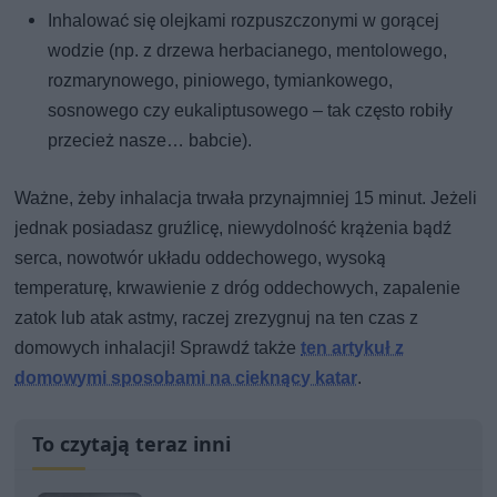
Inhalować się olejkami rozpuszczonymi w gorącej
wodzie (np. z drzewa herbacianego, mentolowego,
rozmarynowego, piniowego, tymiankowego,
sosnowego czy eukaliptusowego – tak często robiły
przecież nasze… babcie).
Ważne, żeby inhalacja trwała przynajmniej 15 minut. Jeżeli
jednak posiadasz gruźlicę, niewydolność krążenia bądź
serca, nowotwór układu oddechowego, wysoką
temperaturę, krwawienie z dróg oddechowych, zapalenie
zatok lub atak astmy, raczej zrezygnuj na ten czas z
domowych inhalacji! Sprawdź także
ten artykuł z
domowymi sposobami na cieknący katar
.
To czytają teraz inni