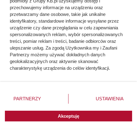
podmioty z Grupy KB.pl uzyskujemy dostęp i
przechowujemy informacje na urządzeniu oraz
przetwarzamy dane osobowe, takie jak unikalne
identyfikatory, standardowe informacje wysyłane przez
urządzenie czy dane przeglądania w celu zapewniania
spersonalizowanych reklam, wybór spersonalizowanych
treści, pomiar reklam i treści, badanie odbiorców oraz
ulepszanie usług. Za zgodą Użytkownika my i Zaufani
Partnerzy możemy używać dokładnych danych
geolokalizacyjnych oraz aktywnie skanować
charakterystykę urządzenia do celów identyfikacji.
Ponieważ cenimy Twoją prywatność, prosimy o zgodę na
korzystanie z tych technologii poprzez kliknięcie
„Akceptuję”. Zgoda jest dobrowolna i zawsze możesz ją
Sam ocet nie wystarczy!
zmienić/wycofać klikając przycisk ustawień prywatności
PARTNERZY
USTAWIENIA
znajdujący się w lewym dolnym rogu strony. Niektóre
Największe znaczenie ma przede wszystkim utrzymywanie
rodzaje przetwarzania danych nie wymagają zgody
użytkownika, ale masz prawo sprzeciwić się takiemu
Akceptuję
czystości przy wejściu do domu. Warunki sprzyjające
przetwarzaniu. Preferencje będą miały zastosowania do
pojawianiu się nieproszonych gości skutecznie ogranicza:
innych witryn posiadających zgodę globalną.