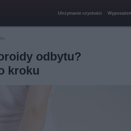
Utrzymanie czystości
Wyposażen
oku
oroidy odbytu?
o kroku