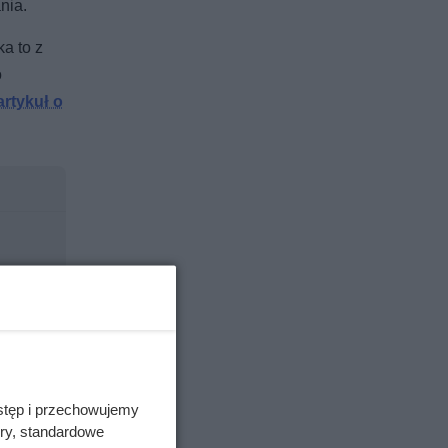
nia.
a to z
o
artykuł o
stęp i przechowujemy
ory, standardowe