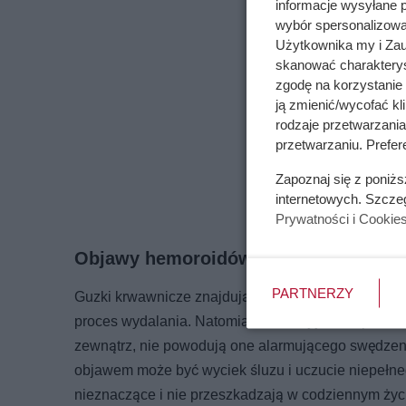
informacje wysyłane 
wybór spersonalizowan
Użytkownika my i Zau
skanować charakterys
zgodę na korzystanie 
ją zmienić/wycofać kl
rodzaje przetwarzani
przetwarzaniu. Prefer
Zapoznaj się z poniż
internetowych. Szcze
Prywatności i Cookie
Objawy hemoroidów wewnętrznych
PARTNERZY
Guzki krwawnicze znajdują się nie tylko na zewnąt
proces wydalania. Natomiast trudniej jest rozpozna
zewnątrz, nie powodują one alarmującego swędzeni
objawem może być wyciek śluzu i uczucie niepełneg
nieznaczące i nie przeszkadzają w codziennym życiu