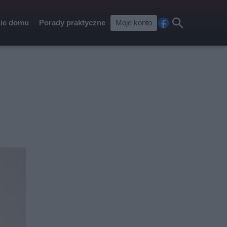
ie domu
Porady praktyczne
Moje konto
Fa
Szu
ceb
kaj
ook