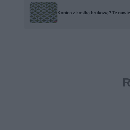
Koniec z kostką brukową? Te nawier