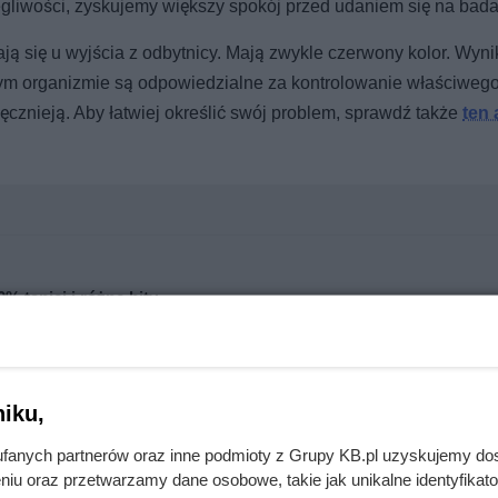
gliwości, zyskujemy większy spokój przed udaniem się na bada
ą się u wyjścia z odbytnicy. Mają zwykle czerwony kolor. Wynik
ym organizmie są odpowiedzialne za kontrolowanie właściweg
ęcznieją. Aby łatwiej określić swój problem, sprawdź także
ten 
% taniej i różne hity
iku,
fanych partnerów oraz inne podmioty z Grupy KB.pl uzyskujemy do
niu oraz przetwarzamy dane osobowe, takie jak unikalne identyfikat