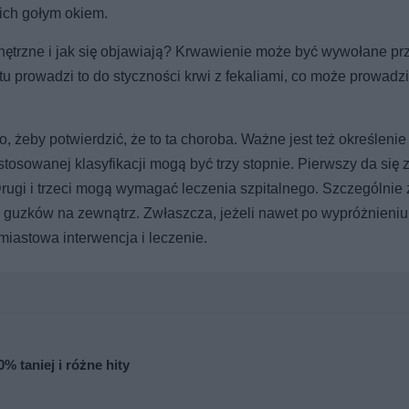
 ich gołym okiem.
ętrzne i jak się objawiają? Krwawienie może być wywołane pr
tu prowadzi to do styczności krwi z fekaliami, co może prowadz
 żeby potwierdzić, że to ta choroba. Ważne jest też określenie
sowanej klasyfikacji mogą być trzy stopnie. Pierwszy da się 
ugi i trzeci mogą wymagać leczenia szpitalnego. Szczególnie 
guzków na zewnątrz. Zwłaszcza, jeżeli nawet po wypróżnieniu
miastowa interwencja i leczenie.
% taniej i różne hity