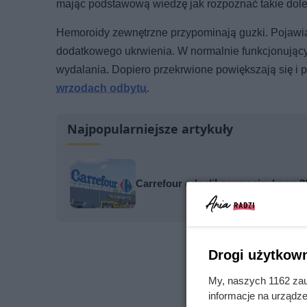
mając podstawową wiedzę jak rozpoznać takie dole
Hemoroidy zewnętrzne przypominają guzki. Pojawiaj
dodatkowego ukrwienia. W normalnie funkcjonując
wydalania. Dopiero przekrwione powiększają się i p
wrzodach odbytu
.
Najpopularniejsze artykuły
Carrefour odpalił promocje: kawa 80
Drogi użytkown
My, naszych 1162 zau
informacje na urządze