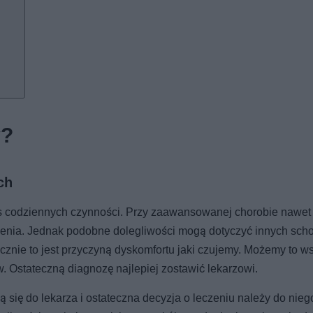
y?
ch
as codziennych czynności. Przy zaawansowanej chorobie nawet
ienia. Jednak podobne dolegliwości mogą dotyczyć innych scho
ycznie to jest przyczyną dyskomfortu jaki czujemy. Możemy to w
w. Ostateczną diagnozę najlepiej zostawić lekarzowi.
się do lekarza i ostateczna decyzja o leczeniu należy do nieg