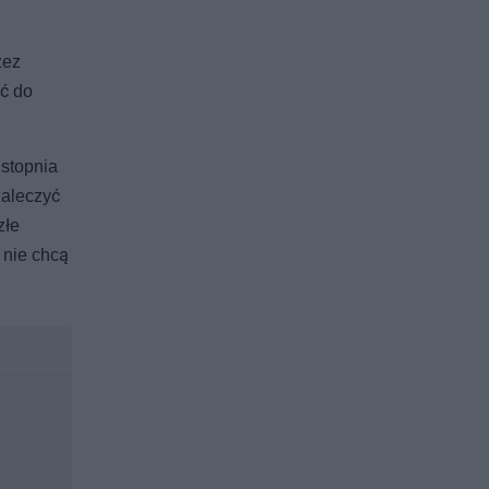
zez
ić do
 stopnia
zaleczyć
złe
 nie chcą