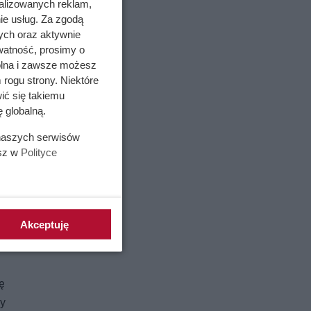
alizowanych reklam,
ie usług. Za zgodą
ych oraz aktywnie
watność, prosimy o
wolna i zawsze możesz
 rogu strony. Niektóre
ić się takiemu
 globalną.
 naszych serwisów
esz w
Polityce
Akceptuję
ają
dów na
ę
by