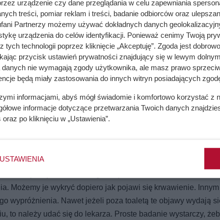
przez urządzenie czy dane przeglądania w celu zapewniania sperson
ych treści, pomiar reklam i treści, badanie odbiorców oraz ulepszan
fani Partnerzy możemy używać dokładnych danych geolokalizacyjn
tykę urządzenia do celów identyfikacji. Ponieważ cenimy Twoją pry
z tych technologii poprzez kliknięcie „Akceptuję”. Zgoda jest dobro
ikając przycisk ustawień prywatności znajdujący się w lewym dolnym
a danych nie wymagają zgody użytkownika, ale masz prawo sprzeciw
encje będą miały zastosowania do innych witryn posiadających zgodę
szymi informacjami, abyś mógł świadomie i komfortowo korzystać z
gółowe informacje dotyczące przetwarzania Twoich danych znajdzi
s
oraz po kliknięciu w „Ustawienia”.
USTAWIENIA
rz, ale i wewnątrz odbytnicy. Tak samo jak zewnętrzne wspomag
ć, że dzieje się coś niedobrego. W przeciwieństwie do hemoroi
a. Możemy je wykryć dopiero jak pojawi się krwawienie. Innym
o wypróżnienia. Nawet jeżeli poza toaletą te objawy wydają si
, to należy udać się do lekarza. Proste badanie wystarczy, że