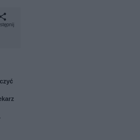
stępnij
ńczyć
ekarz
.