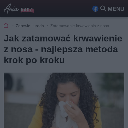
MENU
Fa
Szu
ceb
kaj
Zdrowie i uroda
Zatamowanie krwawienia z nosa
ook
Jak zatamować krwawienie
z nosa - najlepsza metoda
krok po kroku