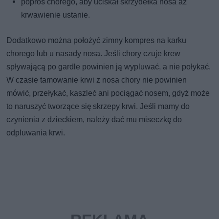
poproś chorego, aby uciskał skrzydełka nosa aż
krwawienie ustanie.
Dodatkowo można położyć zimny kompres na karku
chorego lub u nasady nosa. Jeśli chory czuje krew
spływającą po gardle powinien ją wypluwać, a nie połykać.
W czasie tamowanie krwi z nosa chory nie powinien
mówić, przełykać, kaszleć ani pociągać nosem, gdyż może
to naruszyć tworzące się skrzepy krwi. Jeśli mamy do
czynienia z dzieckiem, należy dać mu miseczkę do
odpluwania krwi.