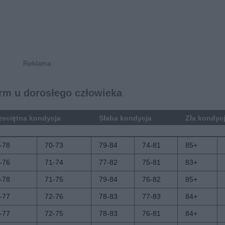
rm u dorosłego człowieka
zeciętna kondycja
Słaba kondycja
Zła kondyc
M
K
M
K
M
-78
70-73
79-84
74-81
85+
-76
71-74
77-82
75-81
83+
-78
71-75
79-84
76-82
85+
-77
72-76
78-83
77-83
84+
-77
72-75
78-83
76-81
84+