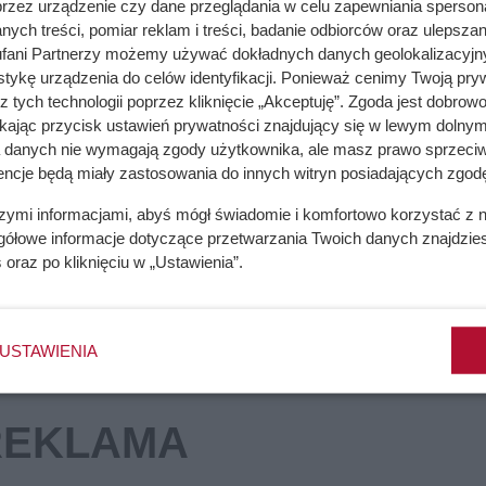
przez urządzenie czy dane przeglądania w celu zapewniania sperson
ych treści, pomiar reklam i treści, badanie odbiorców oraz ulepszan
fani Partnerzy możemy używać dokładnych danych geolokalizacyjn
tykę urządzenia do celów identyfikacji. Ponieważ cenimy Twoją pry
e. Przez ten błąd tracą chrupkość
z tych technologii poprzez kliknięcie „Akceptuję”. Zgoda jest dobro
ikając przycisk ustawień prywatności znajdujący się w lewym dolnym
a danych nie wymagają zgody użytkownika, ale masz prawo sprzeciw
encje będą miały zastosowania do innych witryn posiadających zgodę
zchnie robią lepszą robotę
szymi informacjami, abyś mógł świadomie i komfortowo korzystać z
gółowe informacje dotyczące przetwarzania Twoich danych znajdzi
s
oraz po kliknięciu w „Ustawienia”.
USTAWIENIA