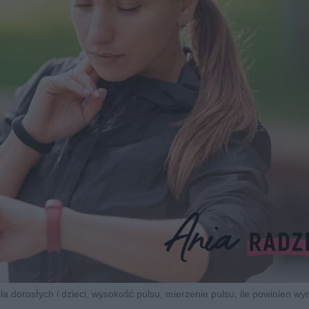
la dorosłych i dzieci, wysokość pulsu, mierzenie pulsu, ile powinien wy