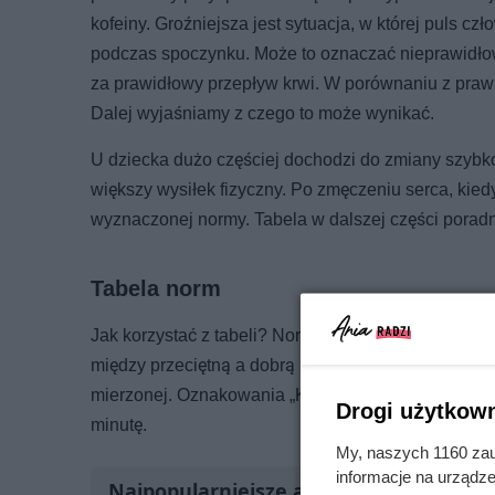
kofeiny. Groźniejsza jest sytuacja, w której puls c
podczas spoczynku. Może to oznaczać nieprawidł
za prawidłowy przepływ krwi. W porównaniu z praw
Dalej wyjaśniamy z czego to może wynikać.
U dziecka dużo częściej dochodzi do zmiany szybko
większy wysiłek fizyczny. Po zmęczeniu serca, kied
wyznaczonej normy. Tabela w dalszej części poradn
Tabela norm
Jak korzystać z tabeli? Norma to puls jaki ma więk
między przeciętną a dobrą kondycją, to nie ma po
mierzonej. Oznakowania „K” i „M” oznaczają odpowi
Drogi użytkown
minutę.
My, naszych 1160 zau
informacje na urządze
Najpopularniejsze artykuły