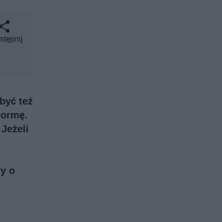
stępnij
być też
normę.
Jeżeli
y o