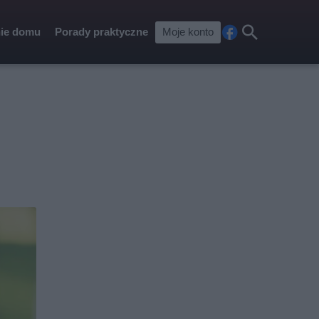
ie domu
Porady praktyczne
Moje konto
Fa
Szu
ceb
kaj
ook