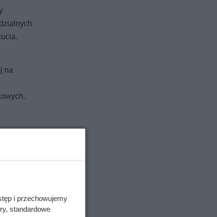
y
dzialnych
ucia.
j na
ekowych.
się
łeć osoby
ca na
stęp i przechowujemy
ory, standardowe