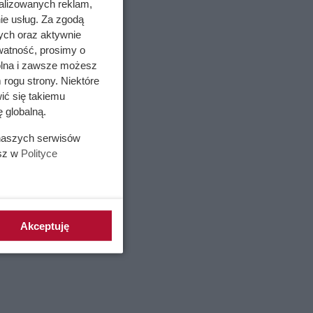
alizowanych reklam,
ie usług. Za zgodą
ych oraz aktywnie
watność, prosimy o
wolna i zawsze możesz
 rogu strony. Niektóre
ić się takiemu
 globalną.
 naszych serwisów
esz w
Polityce
Akceptuję