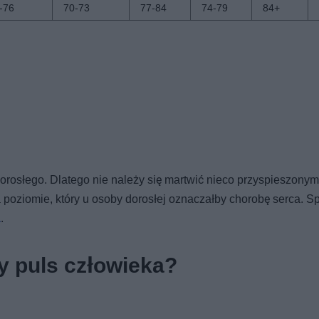
-76
70-73
77-84
74-79
84+
 dorosłego. Dlatego nie należy się martwić nieco przyspieszonym
 poziomie, który u osoby dorosłej oznaczałby chorobę serca. 
a
.
y puls człowieka?