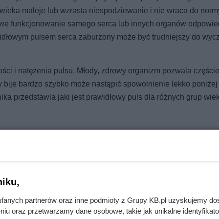
złowieka maleje lub wzrasta niespodziewanie i nie wraca do norm
owe funkcjonowanie samego serca lub innych organów odpowie
idłowym pulsem serca zaburzony może być trudniejszy do wycz
ści i natężenia pulsu. Młody, zdrowy organizm pozwala częście
y bije bardzo szybko może nastąpić spowolnienie lekko poniżej
ika przedstawia jaki jest prawidłowy puls dla różnych grup wi
szość ludzi w danym wieku w stanie spoczynku. Jeżeli mieścisz 
wodów do niepokoju. Pamiętaj, żeby wziąć pod uwagę również p
ednio kobietę i mężczyznę. Liczby oznaczają ilość uderzeń ser
iku,
fanych partnerów oraz inne podmioty z Grupy KB.pl uzyskujemy do
niu oraz przetwarzamy dane osobowe, takie jak unikalne identyfikat