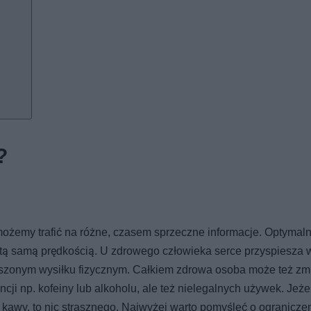
?
możemy trafić na różne, czasem sprzeczne informacje. Optymaln
 tą samą prędkością. U zdrowego człowieka serce przyspiesza 
kszonym wysiłku fizycznym. Całkiem zdrowa osoba może też zm
ji np. kofeiny lub alkoholu, ale też nielegalnych używek. Jeżel
 kawy, to nic strasznego. Najwyżej warto pomyśleć o ogranicze