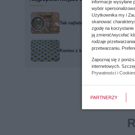
informacje wysyłane 
wybór spersonalizowan
Użytkownika my i Zau
skanować charakterys
Tak najłatwiej zepsuć ogórki kiszon
zgodę na korzystanie 
ją zmienić/wycofać kl
rodzaje przetwarzani
przetwarzaniu. Prefer
Koniec z kostką brukową? Te nawier
Zapoznaj się z poniż
internetowych. Szcze
Prywatności i Cookie
PARTNERZY