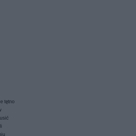
e tętno
w
usić
i
niu