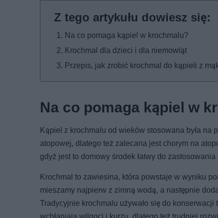
Na co pomaga kąpiel w krochmalu?
Krochmal dla dzieci i dla niemowląt
Przepis, jak zrobić krochmal do kąpieli z mą
Na co pomaga kąpiel w k
Kąpiel z krochmalu od wieków stosowana była na p
atopowej, dlatego też zalecana jest chorym na atopo
gdyż jest to domowy środek łatwy do zastosowania 
Krochmal to zawiesina, która powstaje w wyniku po
mieszamy najpierw z zimną wodą, a następnie doda
Tradycyjnie krochmalu używało się do konserwacji 
wchłaniają wilgoci i kurzu, dlatego też trudniej roz