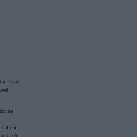
tan skóry
ieli,
krobię
.
hmalu nie
 tym celu,