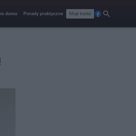
ie domu
Porady praktyczne
Moje konto
Fa
Szu
ceb
kaj
ook
ą