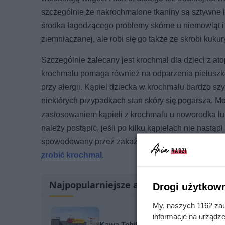
szczególnie że nakrochmalone tkaniny są sztywne i
środka łagodzącego problemy skórne u niemowląt i 
ziemniaczanej, ale robi się go także ze skrobi kukur
Szczególnie zalecany jest krochmal dla dzieci z a
krochmalu pomaga również na odparzenia pieluszko
przy alergii. Kąpiel dziecka w krochmalu bardzo sz
niektórych przypadkach stan skóry się pogarsza. M
zastosowaniem kąpieli z krochmalu u noworodka lub
należy postąpić, jeśli po kilku kąpielach nie nastąp
spowodowany przez zakażenie grzybicze. Jeśli pla
zrobić krochmal
.
Najpopularniejsze artykuły
Drogi użytkown
My, naszych 1162 zau
informacje na urządze
Kawa Tchibo w Biedronce kosztuje 4