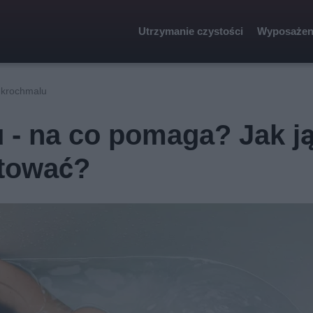
Utrzymanie czystości
Wyposażen
w krochmalu
 - na co pomaga? Jak j
tować?