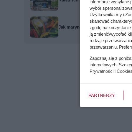
informacje wysyłane 
wybór spersonalizowan
Użytkownika my i Zau
skanować charakterys
Jak marynować warzywa w oleju? 
zgodę na korzystanie 
ją zmienić/wycofać kl
rodzaje przetwarzani
przetwarzaniu. Prefer
Zapoznaj się z poniż
internetowych. Szcze
Prywatności i Cookie
PARTNERZY