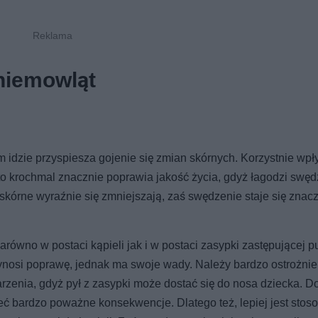
 niemowląt
m idzie przyspiesza gojenie się zmian skórnych. Korzystnie wp
o krochmal znacznie poprawia jakość życia, gdyż łagodzi swęd
skórne wyraźnie się zmniejszają, zaś swędzenie staje się znac
ówno w postaci kąpieli jak i w postaci zasypki zastępującej p
ynosi poprawę, jednak ma swoje wady. Należy bardzo ostrożnie
rzenia, gdyż pył z zasypki może dostać się do nosa dziecka. D
ć bardzo poważne konsekwencje. Dlatego też, lepiej jest stos