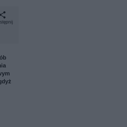
stępnij
sób
nia
owym
gdyż