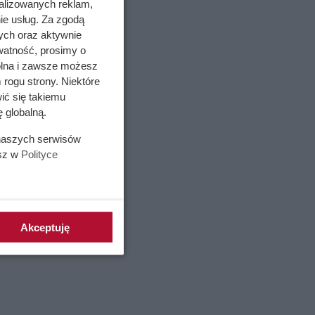
alizowanych reklam,
ie usług. Za zgodą
ych oraz aktywnie
watność, prosimy o
wolna i zawsze możesz
 rogu strony. Niektóre
ić się takiemu
 globalną.
 naszych serwisów
esz w
Polityce
Akceptuję