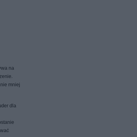
ływa na
zenie.
znie mniej
uder dla
ostanie
ować