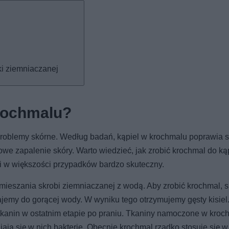
ki ziemniaczanej
rochmalu?
roblemy skórne. Według badań, kąpiel w krochmalu poprawia s
we zapalenie skóry. Warto wiedzieć, jak zrobić krochmal do kąp
i w większości przypadków bardzo skuteczny.
mieszania skrobi ziemniaczanej z wodą. Aby zrobić krochmal, s
jemy do gorącej wody. W wyniku tego otrzymujemy gęsty kisiel
tkanin w ostatnim etapie po praniu. Tkaniny namoczone w kroc
wijają się w nich bakterie. Obecnie krochmal rzadko stosuje się w