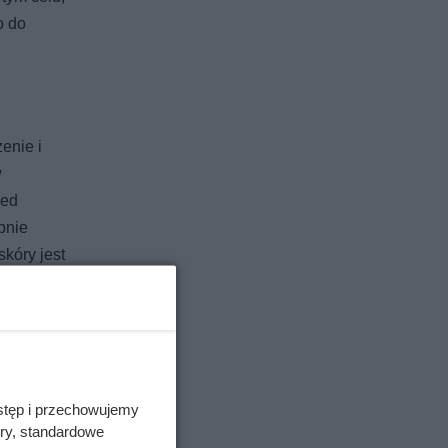
o do
enie i
w
zed
bnie
skóry jest
mi, jak
stęp i przechowujemy
ory, standardowe