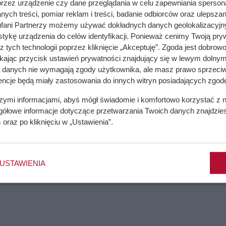
przez urządzenie czy dane przeglądania w celu zapewniania sperson
ych treści, pomiar reklam i treści, badanie odbiorców oraz ulepszan
fani Partnerzy możemy używać dokładnych danych geolokalizacyjn
tykę urządzenia do celów identyfikacji. Ponieważ cenimy Twoją pry
Prosty przepis domowy
z tych technologii poprzez kliknięcie „Akceptuję”. Zgoda jest dobro
ikając przycisk ustawień prywatności znajdujący się w lewym dolnym
a danych nie wymagają zgody użytkownika, ale masz prawo sprzeciw
encje będą miały zastosowania do innych witryn posiadających zgodę
szymi informacjami, abyś mógł świadomie i komfortowo korzystać z
gółowe informacje dotyczące przetwarzania Twoich danych znajdzi
s
oraz po kliknięciu w „Ustawienia”.
USTAWIENIA