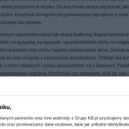
 mniej przyjemne w dotyku. Do krochmalu wraca się jednak jak
dzieci. Krochmal do kąpieli przygotowujemy najczęściej z mąki
ydzianej lub ryżowej.
topowym zapaleniem skóry lub skazą białkową. Kąpiel dziecka w
we, na wysypkę, na wypryski, na podrażnienia skóry, na swędz
ybko poprawia stan skóry i łagodzi podrażnienia skóry. Jednak 
oże to mieć związek z zakażeniem drożdżakami. Dlatego też pr
 u dzieci starszych, należy skonsultować się z lekarzem. Podo
i spodziewana poprawa. Krochmalu nie stosujemy, jeśli zły stan 
nujesz kąpiel w krochmalu, sprawdź także
ten artykuł z porada
iku,
fanych partnerów oraz inne podmioty z Grupy KB.pl uzyskujemy do
niu oraz przetwarzamy dane osobowe, takie jak unikalne identyfikat
9,99 zł – sprawdź gdze jest haczyk!