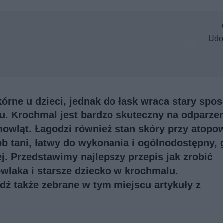
Udo
rne u dzieci, jednak do łask wraca stary spo
lu. Krochmal jest bardzo skuteczny na odparze
mowląt. Łagodzi również stan skóry przy atop
ób tani, łatwy do wykonania i ogólnodostępny, 
j. Przedstawimy najlepszy przepis jak zrobić
wlaka i starsze dziecko w krochmalu.
wdź także
zebrane w tym miejscu artykuły z