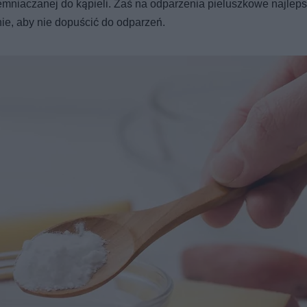
emniaczanej do kąpieli. Zaś na odparzenia pieluszkowe najlep
nie, aby nie dopuścić do odparzeń.