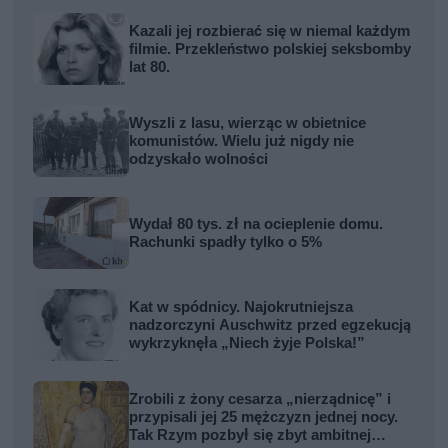
Kazali jej rozbierać się w niemal każdym
filmie. Przekleństwo polskiej seksbomby
lat 80.
Wyszli z lasu, wierząc w obietnice
komunistów. Wielu już nigdy nie
odzyskało wolności
Wydał 80 tys. zł na ocieplenie domu.
Rachunki spadły tylko o 5%
Kat w spódnicy. Najokrutniejsza
nadzorczyni Auschwitz przed egzekucją
wykrzyknęła „Niech żyje Polska!”
Zrobili z żony cesarza „nierządnicę” i
przypisali jej 25 mężczyzn jednej nocy.
Tak Rzym pozbył się zbyt ambitnej