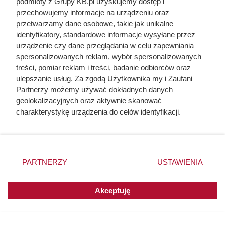
podmioty z Grupy KB.pl uzyskujemy dostęp i
przechowujemy informacje na urządzeniu oraz
przetwarzamy dane osobowe, takie jak unikalne
identyfikatory, standardowe informacje wysyłane przez
urządzenie czy dane przeglądania w celu zapewniania
spersonalizowanych reklam, wybór spersonalizowanych
Znaczna część świeżego mięsa trafia do sklepów już zapakowana
przez producenta, fot. Africa Studio
treści, pomiar reklam i treści, badanie odbiorców oraz
ulepszanie usług. Za zgodą Użytkownika my i Zaufani
Skąd biorą się plotki o zmianie
Partnerzy możemy używać dokładnych danych
geolokalizacyjnych oraz aktywnie skanować
etykiet?
charakterystykę urządzenia do celów identyfikacji.
Ponieważ cenimy Twoją prywatność, prosimy o zgodę na
Jednym z najczęściej powtarzanych mitów jest
korzystanie z tych technologii poprzez kliknięcie
przekonanie, że pracownicy supermarketów zdejmują stare
„Akceptuję”. Zgoda jest dobrowolna i zawsze możesz ją
etykiety z mięsa, przepakowują produkty i naklejają nowe
zmienić/wycofać klikając przycisk ustawień prywatności
PARTNERZY
USTAWIENIA
znajdujący się w lewym dolnym rogu strony. Niektóre
daty ważności. Takie historie od lat pojawiają się w
rodzaje przetwarzania danych nie wymagają zgody
mediach społecznościowych, jednak nie odzwierciedlają
użytkownika, ale masz prawo sprzeciwić się takiemu
Akceptuję
standardowych procedur obowiązujących w dużych
przetwarzaniu. Preferencje będą miały zastosowania do
sieciach handlowych.
innych witryn posiadających zgodę globalną.