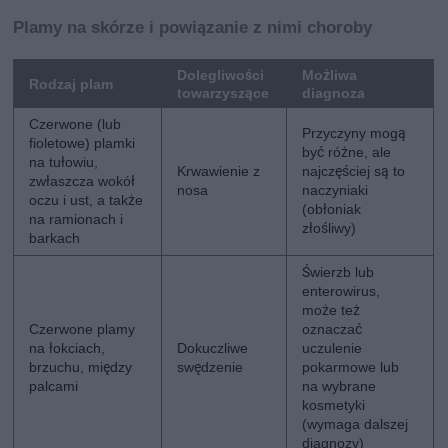
Plamy na skórze i powiązanie z nimi choroby
Dolegliwości
Możliwa
Rodzaj plam
towarzyszące
diagnoza
Czerwone (lub
Przyczyny mogą
fioletowe) plamki
być różne, ale
na tułowiu,
Krwawienie z
najczęściej są to
zwłaszcza wokół
nosa
naczyniaki
oczu i ust, a także
(obłoniak
na ramionach i
złośliwy)
barkach
Świerzb lub
enterowirus,
może też
Czerwone plamy
oznaczać
na łokciach,
Dokuczliwe
uczulenie
brzuchu, między
swędzenie
pokarmowe lub
palcami
na wybrane
kosmetyki
(wymaga dalszej
diagnozy)