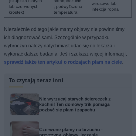
(skupiska białych
samopoczucie
wirusowe lub
lub czerwonych
, podwyższona
infekcja ropna
krostek)
temperatura
Niezależnie od tego jakie mamy objawy nie powinniśmy
ich diagnozować sami. Szczególnie w przypadku
wybroczyn należy natychmiast udać się do lekarza i
wykonać dalsze badania. Jeśli szukasz więcej informacji,
sprawdź także ten artykuł o rodzajach plam na ciele
.
To czytają teraz inni
Nie wyrzucaj starych ściereczek z
kuchni! Ten domowy trik pomaga
pozbyć się plam i zapachu
Czerwone plamy na brzuchu -
przyczyny, objawy, leczenie