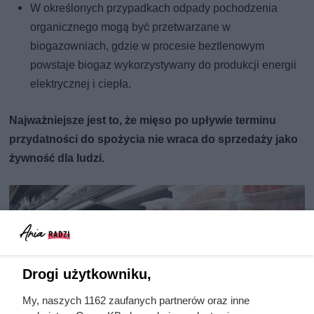
W określonych przypadkach odpady pochodzenia
organicznego mogą być przetwarzane w
biogazowniach, gdzie w procesie beztlenowym
powstaje biogaz wykorzystywany do produkcji energii
elektrycznej i ciepła.
Najważniejsze jest to, że mięso po upływie terminu
przydatności do spożycia nie wraca do sprzedaży jako
żywność dla ludzi.
Drogi użytkowniku,
My, naszych 1162 zaufanych partnerów oraz inne