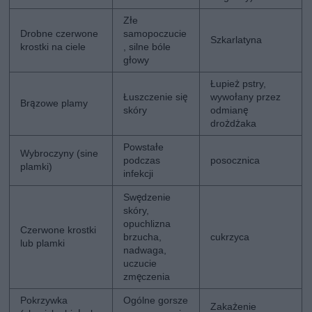
Złe
Drobne czerwone
samopoczucie
Szkarlatyna
krostki na ciele
, silne bóle
głowy
Łupież pstry,
Łuszczenie się
wywołany przez
Brązowe plamy
skóry
odmianę
drożdżaka
Powstałe
Wybroczyny (sine
podczas
posocznica
plamki)
infekcji
Swędzenie
skóry,
opuchlizna
Czerwone krostki
brzucha,
cukrzyca
lub plamki
nadwaga,
uczucie
zmęczenia
Pokrzywka
Ogólne gorsze
Zakażenie